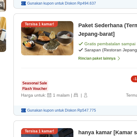
Gunakan kupon untuk
Diskon
Rp494.637
5
Tersisa
1
kamar!
Paket Sederhana (Ter
Jepang-barat]
Gratis pembatalan sampai
Sarapan (Restoran Jepang
Rincian paket lainnya
-
1
Seasonal Sale
Flash Voucher
Harga untuk:
1
malam
|
|
Terma
Gunakan kupon untuk
Diskon
Rp547.775
Tersisa
1
kamar!
hanya kamar [Kamar s