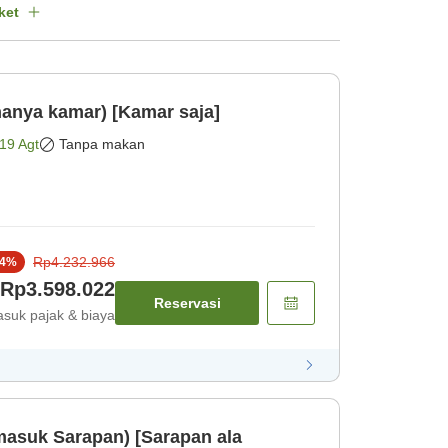
ket
anya kamar) [Kamar saja]
19 Agt
Tanpa makan
Rp4.232.966
4
%
Rp3.598.022
Reservasi
suk pajak & biaya
masuk Sarapan) [Sarapan ala