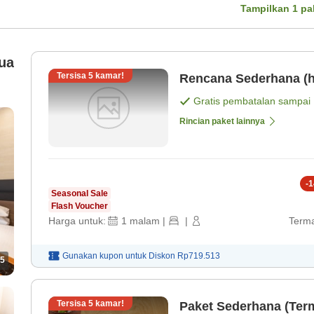
Tampilkan
1
pa
ua
Tersisa
5
kamar!
Rencana Sederhana (h
Gratis pembatalan sampai
Rincian paket lainnya
-
1
Seasonal Sale
Flash Voucher
Harga untuk:
1
malam
|
|
Terma
Gunakan kupon untuk
Diskon
Rp719.513
5
Tersisa
5
kamar!
Paket Sederhana (Ter