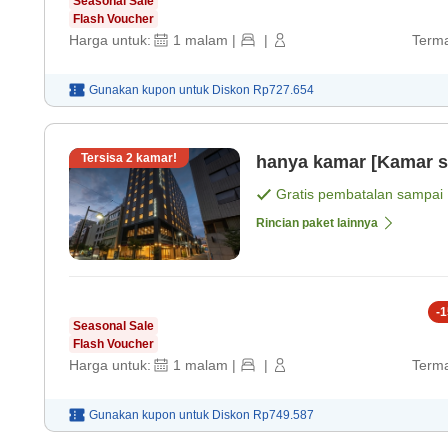
Seasonal Sale
Flash Voucher
Harga untuk:
1
malam
|
|
Terma
Gunakan kupon untuk
Diskon
Rp727.654
Tersisa
2
kamar!
hanya kamar [Kamar s
Gratis pembatalan sampai
Rincian paket lainnya
-
1
Seasonal Sale
Flash Voucher
Harga untuk:
1
malam
|
|
Terma
Gunakan kupon untuk
Diskon
Rp749.587