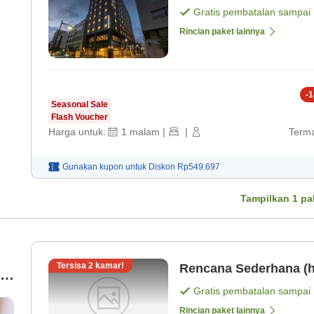
Gratis pembatalan sampai
Rincian paket lainnya
-
1
Seasonal Sale
Flash Voucher
Harga untuk:
1
malam
|
|
Terma
Gunakan kupon untuk
Diskon
Rp549.697
Tampilkan
1
pa
Tersisa
2
kamar!
Rencana Sederhana (h
k】
Gratis pembatalan sampai
Rincian paket lainnya