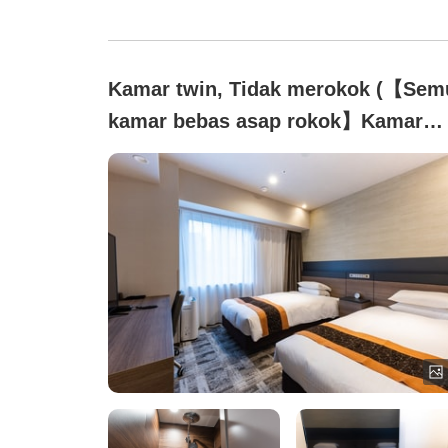
Kamar twin, Tidak merokok (【Sem
kamar bebas asap rokok】Kamar
twin (dengan bilik shower))