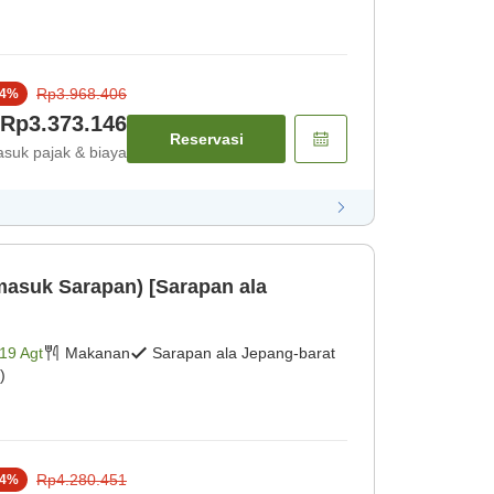
Rp3.968.406
4
%
Rp3.373.146
Reservasi
suk pajak & biaya
masuk Sarapan) [Sarapan ala
19 Agt
Makanan
Sarapan ala Jepang-barat
)
Rp4.280.451
4
%