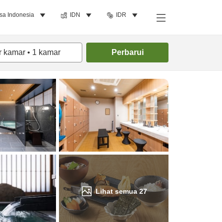
sa Indonesia
IDN
IDR
Cari kamar
r kamar
•
1
kamar
Perbarui
Lihat semua
27