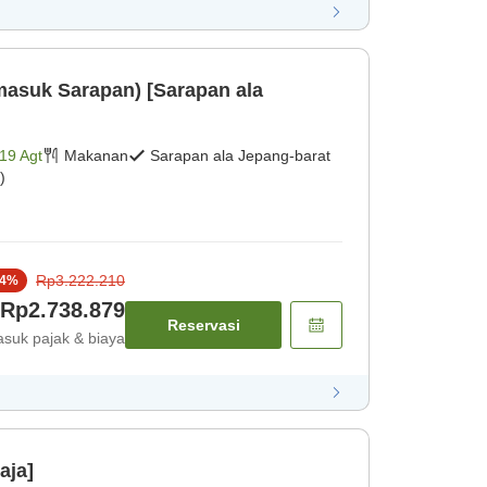
masuk Sarapan) [Sarapan ala
19 Agt
Makanan
Sarapan ala Jepang-barat
)
Rp3.222.210
4
%
Rp2.738.879
Reservasi
suk pajak & biaya
aja]