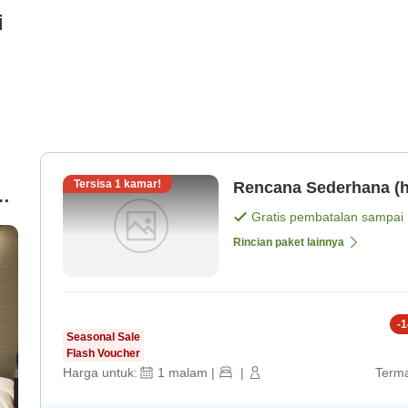
i
Tersisa
1
kamar!
Rencana Sederhana (h
】
Gratis pembatalan sampai
Rincian paket lainnya
-
1
Seasonal Sale
Flash Voucher
Harga untuk:
1
malam
|
|
Terma