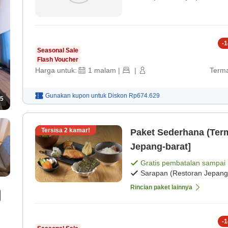
-
1
Seasonal Sale
Flash Voucher
Harga untuk:
1
malam
|
|
Terma
Gunakan kupon untuk
Diskon
Rp674.629
5
Tersisa
2
kamar!
Paket Sederhana (Ter
Jepang-barat]
Gratis pembatalan sampai
Sarapan (Restoran Jepang
Rincian paket lainnya
-
1