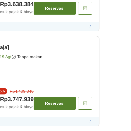
Rp3.638.384
Reservasi
suk pajak & biaya
aja]
19 Agt
Tanpa makan
Rp4.409.340
5
%
Rp3.747.939
Reservasi
suk pajak & biaya