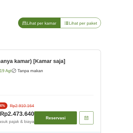
Lihat per kamar
Lihat per paket
anya kamar) [Kamar saja]
19 Agt
Tanpa makan
Rp2.910.164
4
%
Rp2.473.640
Reservasi
suk pajak & biaya