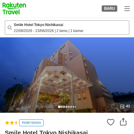
to
BARU
top
page
Smile Hotel Tokyo Nishikasai
22/08/2026
-
23/08/2026
|
2 tamu
|
1 kamar
41
Hotel bisnis
Smile Hotel Tokyo Nishikasai