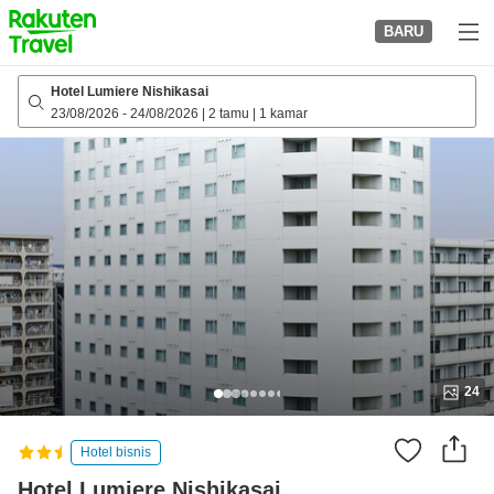
to
BARU
top
page
Hotel Lumiere Nishikasai
23/08/2026
-
24/08/2026
|
2 tamu
|
1 kamar
24
Hotel bisnis
Hotel Lumiere Nishikasai