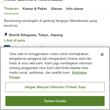
Tinjauan
Kamar & Paket
Ulasan
Info dasar
Bersenang-senanglah di gedung bergaya Skandinavia yang
trendi ini.
Distrik Edogawa, Tokyo, Jepang
Lihat di peta
Hebat
Ulasan:
562
4.4
Situs web ini menggunakan cookie untuk meningkatkan
pengalaman pengguna dan menganalisis kinerja serta lalu
Fasilitas properti
lintas di situs web kami. Kami juga membagikan informasi
tentang penggunaan situs kami oleh Anda kepada mitra
Tempat parkir
Spa / Salon kecantikan
media sosial, periklanan, dan analitik kami.
Kebijakan
Mesin penjual otomatis
Laundry berbayar
Privasi
Beranda
Jepang
Tokyo
Distrik Edogawa
Jangan Menjual Informasi Pribadi Saya
Hotel Lumiere Nishikasai
Terima Cookie
Cari kamar