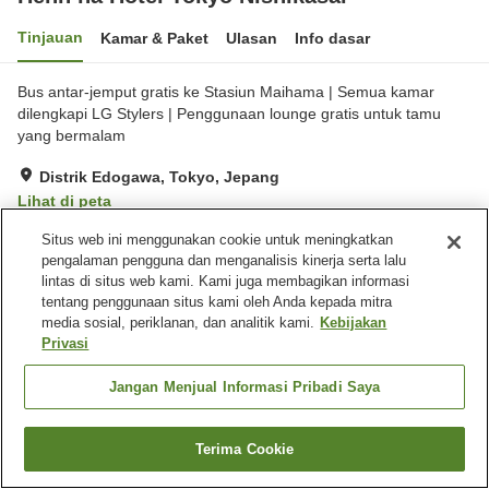
Tinjauan
Kamar & Paket
Ulasan
Info dasar
Bus antar-jemput gratis ke Stasiun Maihama | Semua kamar
dilengkapi LG Stylers | Penggunaan lounge gratis untuk tamu
yang bermalam
Distrik Edogawa, Tokyo, Jepang
Lihat di peta
Sangat baik
Ulasan:
347
4.2
Situs web ini menggunakan cookie untuk meningkatkan
pengalaman pengguna dan menganalisis kinerja serta lalu
lintas di situs web kami. Kami juga membagikan informasi
Fasilitas properti
tentang penggunaan situs kami oleh Anda kepada mitra
media sosial, periklanan, dan analitik kami.
Kebijakan
Wi-Fi
Lima menit berjalan kaki ke
Privasi
stasiun
Lounge
Benar-benar bebas rokok
Jangan Menjual Informasi Pribadi Saya
Beranda
Jepang
Tokyo
Distrik Edogawa
Terima Cookie
Henn na Hotel Tokyo Nishikasai
Cari kamar