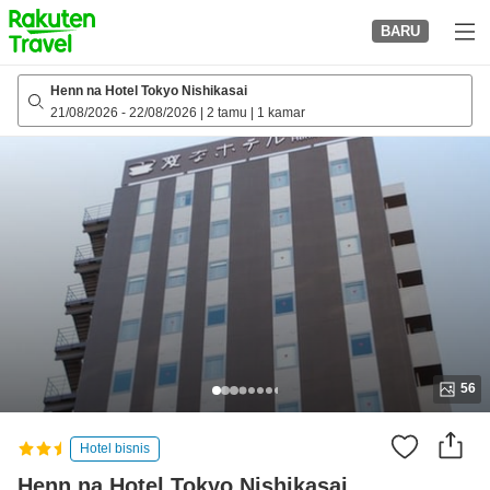
to
BARU
top
page
Henn na Hotel Tokyo Nishikasai
21/08/2026
-
22/08/2026
|
2 tamu
|
1 kamar
56
Hotel bisnis
Henn na Hotel Tokyo Nishikasai