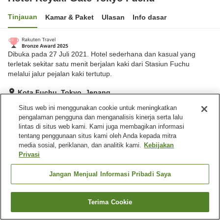
Tinjauan
Kamar & Paket
Ulasan
Info dasar
Dibuka pada 27 Juli 2021. Hotel sederhana dan kasual yang
terletak sekitar satu menit berjalan kaki dari Stasiun Fuchu
melalui jalur pejalan kaki tertutup.
Kota Fuchu, Tokyo, Jepang
Lihat di peta
Situs web ini menggunakan cookie untuk meningkatkan
pengalaman pengguna dan menganalisis kinerja serta lalu
Hebat
Ulasan:
448
4.6
lintas di situs web kami. Kami juga membagikan informasi
tentang penggunaan situs kami oleh Anda kepada mitra
media sosial, periklanan, dan analitik kami.
Kebijakan
Fasilitas properti
Privasi
Pengiriman ke rumah
Cuci kering
Layanan bangun tidur
Mesin penjual otomatis
Jangan Menjual Informasi Pribadi Saya
Beranda
Jepang
Tokyo
Kota Fuchu
Terima Cookie
Cari kamar
Hotel Keyaki Gate Tokyo Fuchu