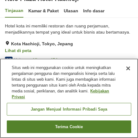
Tinjauan
Kamar & Paket
Ulasan
Info dasar
Hotel kota ini memiliki restoran dan ruang perjamuan,
menjadikannya tempat yang ideal untuk bisnis atau bertamasya.
Kota Hachioji, Tokyo, Jepang
Lihat di peta
Hebat
Ulasan:
454
4.3
Situs web ini menggunakan cookie untuk meningkatkan
pengalaman pengguna dan menganalisis kinerja serta lalu
Fasilitas properti
lintas di situs web kami. Kami juga membagikan informasi
tentang penggunaan situs kami oleh Anda kepada mitra
Tempat parkir
Spa / Salon kecantikan
media sosial, periklanan, dan analitik kami.
Kebijakan
Restoran
Lounge
Privasi
Beranda
Jepang
Tokyo
Kota Hachioji
Jangan Menjual Informasi Pribadi Saya
Keio Plaza Hotel Hachioji
Terima Cookie
Cari kamar