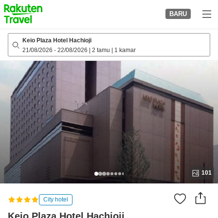
to
BARU
top
page
Keio Plaza Hotel Hachioji
21/08/2026
-
22/08/2026
|
2 tamu
|
1 kamar
101
City hotel
Keio Plaza Hotel Hachioji