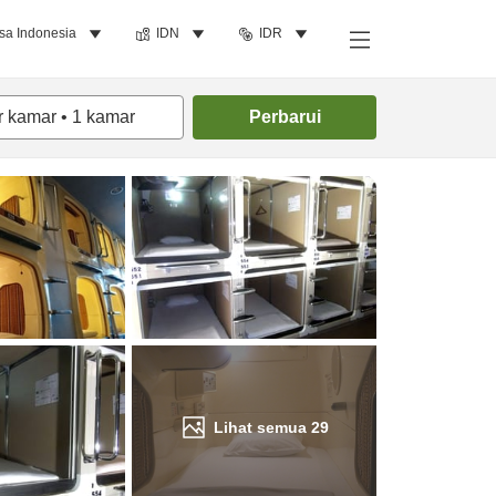
sa Indonesia
IDN
IDR
Cari kamar
r kamar
•
1
kamar
Perbarui
Lihat semua
29