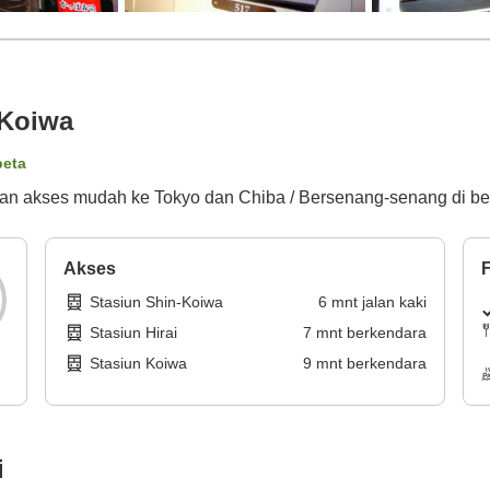
-Koiwa
peta
ngan akses mudah ke Tokyo dan Chiba / Bersenang-senang di b
Akses
F
Stasiun Shin-Koiwa
6
mnt
jalan kaki
Stasiun Hirai
7
mnt
berkendara
Stasiun Koiwa
9
mnt
berkendara
i