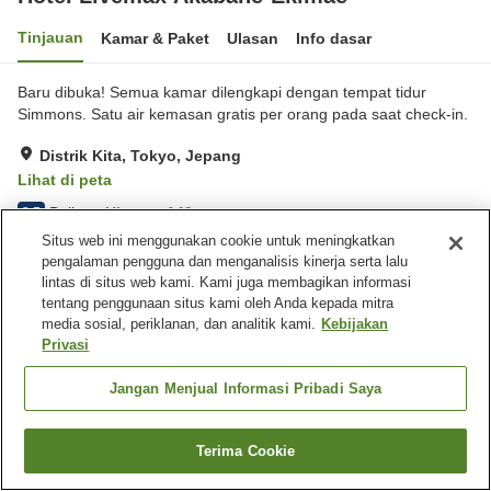
Tinjauan
Kamar & Paket
Ulasan
Info dasar
Baru dibuka! Semua kamar dilengkapi dengan tempat tidur
Simmons. Satu air kemasan gratis per orang pada saat check-in.
Distrik Kita, Tokyo, Jepang
Lihat di peta
Baik
Ulasan:
140
3.5
Situs web ini menggunakan cookie untuk meningkatkan
pengalaman pengguna dan menganalisis kinerja serta lalu
Beranda
Jepang
Tokyo
Distrik Kita
lintas di situs web kami. Kami juga membagikan informasi
Hotel Livemax Akabane-Ekimae
tentang penggunaan situs kami oleh Anda kepada mitra
media sosial, periklanan, dan analitik kami.
Kebijakan
Privasi
Jangan Menjual Informasi Pribadi Saya
Terima Cookie
Cari kamar