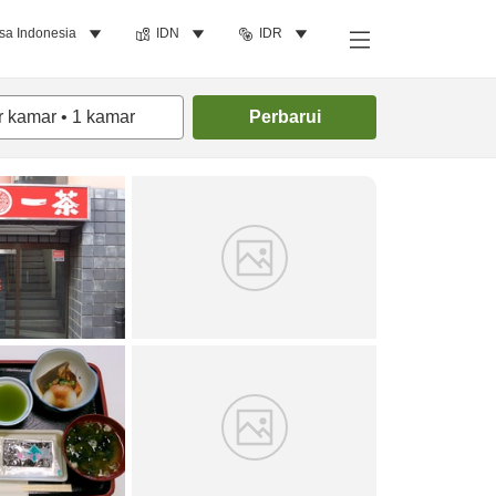
sa Indonesia
IDN
IDR
Cari kamar
r kamar
•
1
kamar
Perbarui