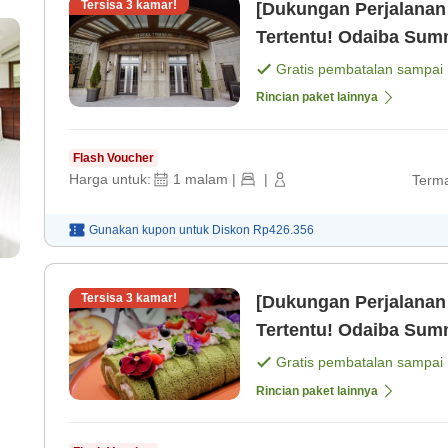
Tersisa
3
kamar!
[Dukungan Perjalanan
Tertentu! Odaiba Sum
Gratis pembatalan sampai
Rincian paket lainnya
Flash Voucher
Harga untuk:
1
malam
|
|
Terma
Gunakan kupon untuk
Diskon
Rp426.356
Tersisa
3
kamar!
[Dukungan Perjalanan
Tertentu! Odaiba Sum
12 siang & parkir grat
Gratis pembatalan sampai
Rincian paket lainnya