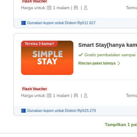
Flash Voucher
Harga untuk:
1
malam
|
|
Terma
Gunakan kupon untuk
Diskon
Rp511.627
Tersisa
3
kamar!
Smart Stay[hanya kama
Gratis pembatalan sampai
Rincian paket lainnya
Flash Voucher
Harga untuk:
1
malam
|
|
Terma
Gunakan kupon untuk
Diskon
Rp525.270
Tampilkan
1
pa