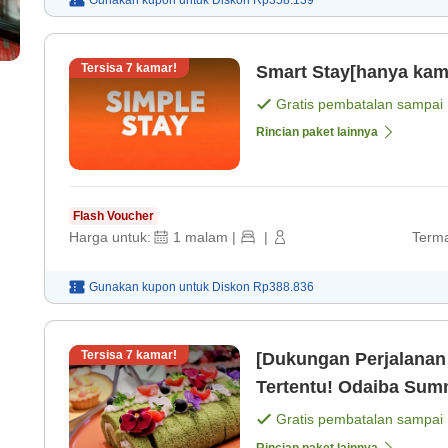
Gunakan kupon untuk
Diskon
Rp358.139
Tersisa
7
kamar!
Smart Stay[hanya kama
Gratis pembatalan sampai
Rincian paket lainnya
Flash Voucher
Harga untuk:
1
malam
|
|
Terma
Gunakan kupon untuk
Diskon
Rp388.836
Tersisa
7
kamar!
[Dukungan Perjalanan
Tertentu! Odaiba Sum
12 siang & parkir grat
Gratis pembatalan sampai