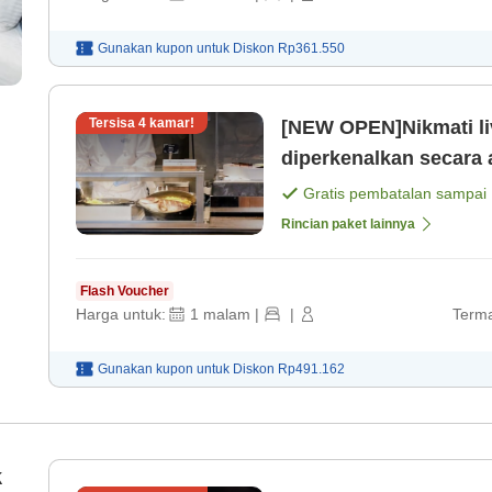
Gunakan kupon untuk
Diskon
Rp361.550
Tersisa
4
kamar!
[NEW OPEN]Nikmati liv
diperkenalkan secara 
Barat Paket termasuk 
Gratis pembatalan sampai
Rincian paket lainnya
Flash Voucher
Harga untuk:
1
malam
|
|
Terma
Gunakan kupon untuk
Diskon
Rp491.162
k