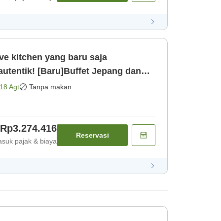
e kitchen yang baru saja
autentik! [Baru]Buffet Jepang dan
sarapan [Kamar saja]
18 Agt
Tanpa makan
Rp3.274.416
Reservasi
suk pajak & biaya