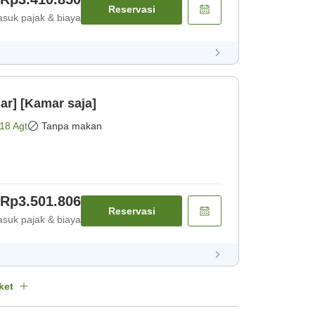
Reservasi
suk pajak & biaya
r] [Kamar saja]
18 Agt
Tanpa makan
Rp3.501.806
Reservasi
suk pajak & biaya
ket