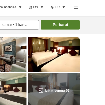
sa Indonesia
IDN
IDR
Cari kamar
r kamar
•
1
kamar
Perbarui
Lihat semua
57