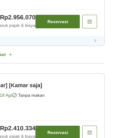
Rp2.956.070
Reservasi
suk pajak & biaya
ket
r] [Kamar saja]
18 Agt
Tanpa makan
Rp2.410.334
Reservasi
suk pajak & biaya