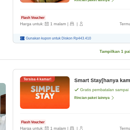
Rincian paket lainnya
Flash Voucher
Harga untuk:
1
malam
|
|
Terma
Gunakan kupon untuk
Diskon
Rp443.410
Tampilkan
1
pa
Tersisa
4
kamar!
Smart Stay[hanya kama
Gratis pembatalan sampai
Rincian paket lainnya
Flash Voucher
Harga untuk:
1
malam
|
|
Terma