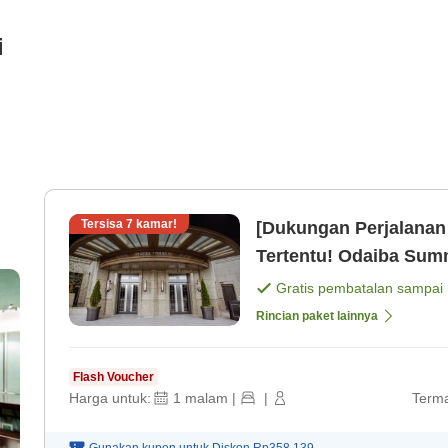
i
Tersisa
7
kamar!
[Dukungan Perjalanan
Tertentu! Odaiba Sum
Gratis pembatalan sampai
Rincian paket lainnya
Flash Voucher
Harga untuk:
1
malam
|
|
Terma