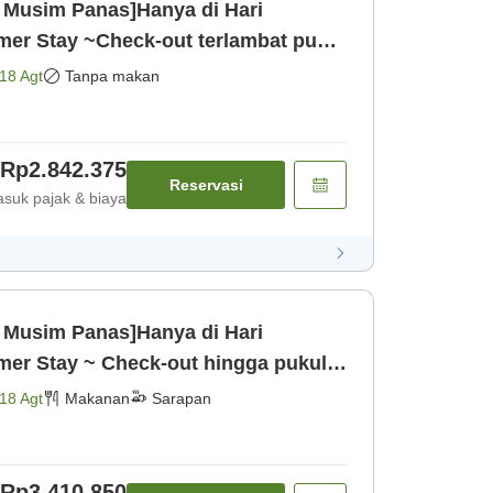
 Musim Panas]Hanya di Hari
mer Stay ~Check-out terlambat pukul
12 & Parkir Gratis untuk 1 [Kamar saja]
18 Agt
Tanpa makan
Rp2.842.375
Reservasi
suk pajak & biaya
 Musim Panas]Hanya di Hari
mer Stay ~ Check-out hingga pukul
is untu [Sarapan]
18 Agt
Makanan
Sarapan
Rp3.410.850