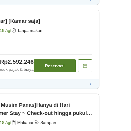
r] [Kamar saja]
18 Agt
Tanpa makan
Rp2.592.246
Reservasi
suk pajak & biaya
 Musim Panas]Hanya di Hari
mer Stay ~ Check-out hingga pukul
is untu [Sarapan]
18 Agt
Makanan
Sarapan