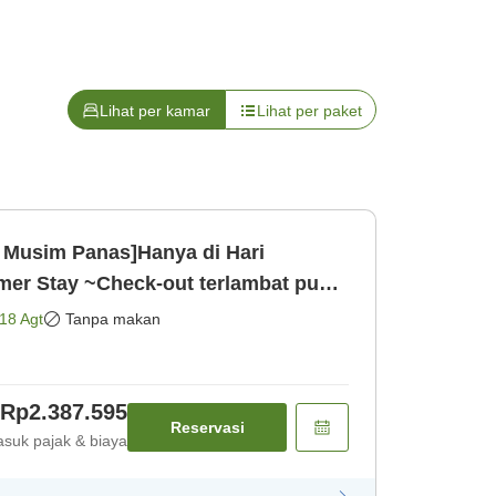
Lihat per kamar
Lihat per paket
 Musim Panas]Hanya di Hari
mer Stay ~Check-out terlambat pukul
12 & Parkir Gratis untuk 1 [Kamar saja]
18 Agt
Tanpa makan
Rp2.387.595
Reservasi
suk pajak & biaya