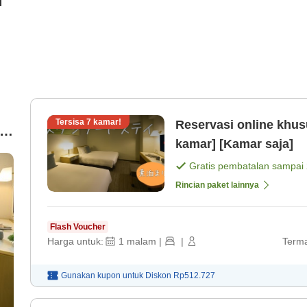
i
Tersisa
7
kamar!
Reservasi online khus
t
kamar] [Kamar saja]
Gratis pembatalan sampai
Rincian paket lainnya
Flash Voucher
Harga untuk:
1
malam
|
|
Terma
Gunakan kupon untuk
Diskon
Rp512.727