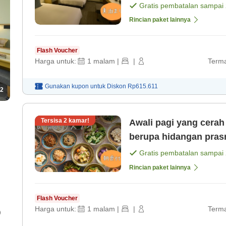
Gratis pembatalan sampai
Rincian paket lainnya
Flash Voucher
Harga untuk:
1
malam
|
|
Terma
Gunakan kupon untuk
Diskon
Rp615.611
2
Tersisa
2
kamar!
Awali pagi yang cera
berupa hidangan pra
sayuran segar[Termas
Gratis pembatalan sampai
Rincian paket lainnya
Flash Voucher
Harga untuk:
1
malam
|
|
Terma
)