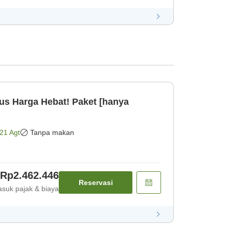
us Harga Hebat! Paket [hanya
21 Agt
Tanpa makan
Rp2.462.446
Reservasi
suk pajak & biaya