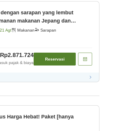
h dengan sarapan yang lembut
smanan makanan Jepang dan
uk sarapan] [Sarapan]
21 Agt
Makanan
Sarapan
Rp2.871.724
Reservasi
suk pajak & biaya
us Harga Hebat! Paket [hanya