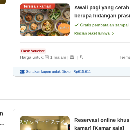
Tersisa
7
kamar!
Awali pagi yang cera
berupa hidangan pra
sayuran segar[Termas
Gratis pembatalan sampai
Rincian paket lainnya
Flash Voucher
Harga untuk:
1
malam
|
|
Terma
Gunakan kupon untuk
Diskon
Rp615.611
an
Reservasi online khus
kamar] [Kamar saja]