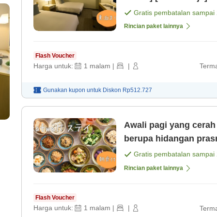
Gratis pembatalan sampai
Rincian paket lainnya
Flash Voucher
Harga untuk:
1
malam
|
|
Terma
Gunakan kupon untuk
Diskon
Rp512.727
Awali pagi yang cera
berupa hidangan pra
sayuran segar[Termas
Gratis pembatalan sampai
Rincian paket lainnya
Flash Voucher
Harga untuk:
1
malam
|
|
Terma