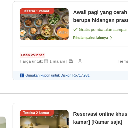
Tersisa
1
kamar!
Awali pagi yang cera
berupa hidangan pra
sayuran segar[Termas
Gratis pembatalan sampai
Rincian paket lainnya
Flash Voucher
Harga untuk:
1
malam
|
|
Terma
)
Gunakan kupon untuk
Diskon
Rp717.931
Tersisa
2
kamar!
Reservasi online khus
kamar] [Kamar saja]