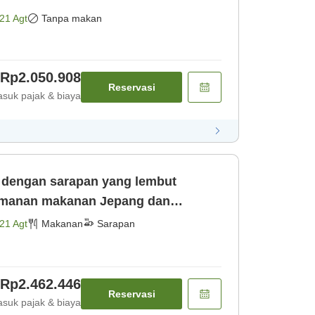
21 Agt
Tanpa makan
Rp2.050.908
Reservasi
suk pajak & biaya
h dengan sarapan yang lembut
smanan makanan Jepang dan
uk sarapan] [Sarapan]
21 Agt
Makanan
Sarapan
Rp2.462.446
Reservasi
suk pajak & biaya