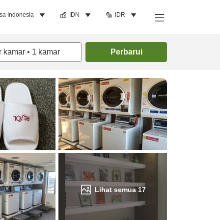
sa Indonesia
IDN
IDR
Cari kamar
r kamar
•
1
kamar
Perbarui
Lihat semua
17