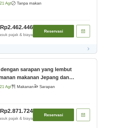
21 Agt
Tanpa makan
Rp2.462.446
Reservasi
suk pajak & biaya
h dengan sarapan yang lembut
smanan makanan Jepang dan
uk sarapan] [Sarapan]
21 Agt
Makanan
Sarapan
Rp2.871.724
Reservasi
suk pajak & biaya