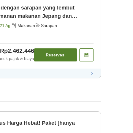
h dengan sarapan yang lembut
smanan makanan Jepang dan
uk sarapan] [Sarapan]
21 Agt
Makanan
Sarapan
Rp2.462.446
Reservasi
suk pajak & biaya
us Harga Hebat! Paket [hanya