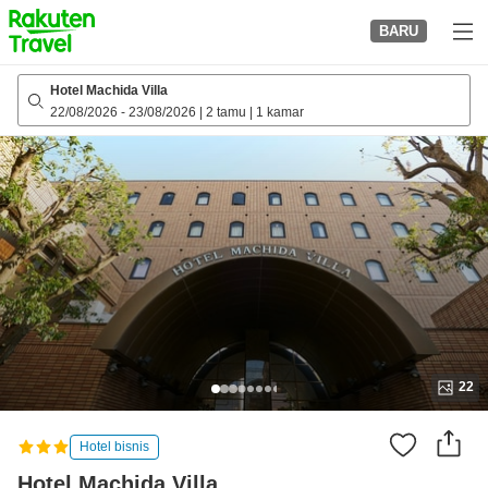
to
BARU
top
page
Hotel Machida Villa
22/08/2026
-
23/08/2026
|
2 tamu
|
1 kamar
22
Hotel bisnis
Hotel Machida Villa