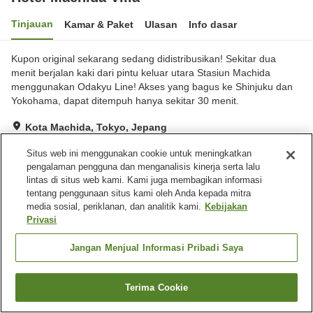
Tinjauan
Kamar & Paket
Ulasan
Info dasar
Kupon original sekarang sedang didistribusikan! Sekitar dua
menit berjalan kaki dari pintu keluar utara Stasiun Machida
menggunakan Odakyu Line! Akses yang bagus ke Shinjuku dan
Yokohama, dapat ditempuh hanya sekitar 30 menit.
Kota Machida, Tokyo, Jepang
Lihat di peta
Situs web ini menggunakan cookie untuk meningkatkan
Sangat baik
Ulasan:
720
4
pengalaman pengguna dan menganalisis kinerja serta lalu
lintas di situs web kami. Kami juga membagikan informasi
tentang penggunaan situs kami oleh Anda kepada mitra
Fasilitas properti
media sosial, periklanan, dan analitik kami.
Kebijakan
Privasi
Restoran
Mesin penjual otomatis
Ruang rapat
Aula perjamuan
Jangan Menjual Informasi Pribadi Saya
Beranda
Jepang
Tokyo
Kota Machida
Hotel Machida Villa
Terima Cookie
Cari kamar