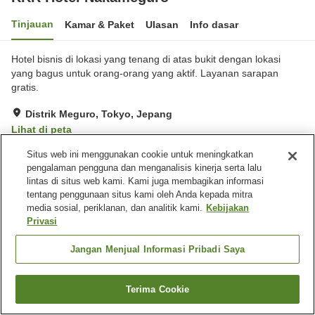
Tinjauan
Kamar & Paket
Ulasan
Info dasar
Hotel bisnis di lokasi yang tenang di atas bukit dengan lokasi
yang bagus untuk orang-orang yang aktif. Layanan sarapan
gratis.
Distrik Meguro, Tokyo, Jepang
Lihat di peta
Sangat baik
Ulasan:
148
4
Situs web ini menggunakan cookie untuk meningkatkan
pengalaman pengguna dan menganalisis kinerja serta lalu
lintas di situs web kami. Kami juga membagikan informasi
Fasilitas properti
tentang penggunaan situs kami oleh Anda kepada mitra
media sosial, periklanan, dan analitik kami.
Kebijakan
Tempat parkir
Gym / Klub kebugaran
Privasi
Restoran
Mesin penjual otomatis
Jangan Menjual Informasi Pribadi Saya
Beranda
Jepang
Tokyo
Distrik Meguro
KKR Hotel Nakameguro
Terima Cookie
Cari kamar