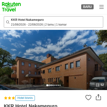
to
BARU
top
page
KKR Hotel Nakameguro
21/08/2026
-
22/08/2026
|
2 tamu
|
1 kamar
52
Hotel bisnis
KKR Hotel Nakameguro