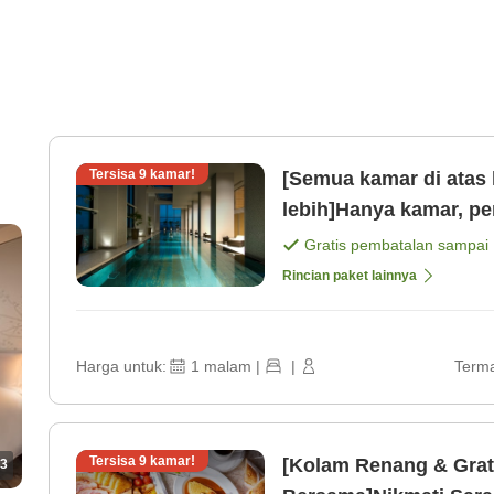
Tersisa
9
kamar!
[Semua kamar di atas 
lebih]Hanya kamar, pe
Gratis pembatalan sampai
Rincian paket lainnya
Harga untuk:
1
malam
|
|
Terma
Tersisa
9
kamar!
[Kolam Renang & Grat
3