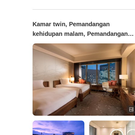
Kamar twin, Pemandangan
kehidupan malam, Pemandangan
kota, Tidak merokok (【bebas asap
rokok】Kamar Twin Kota)