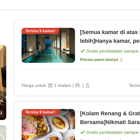
Tersisa
9
kamar!
[Semua kamar di atas 
lebih]Hanya kamar, pe
Gratis pembatalan sampai
Rincian paket lainnya
Harga untuk:
1
malam
|
|
Terma
Tersisa
9
kamar!
[Kolam Renang & Grat
3
Gratis pembatalan sampai