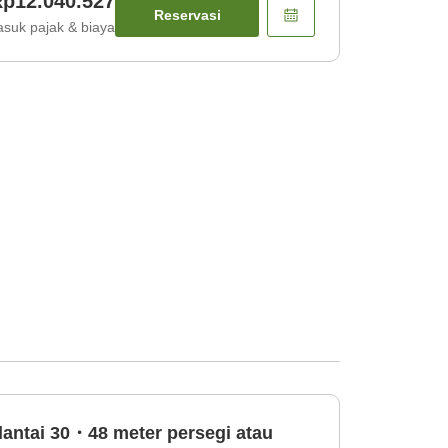
p12.040.527
Reservasi
suk pajak & biaya
lantai 30・48 meter persegi atau