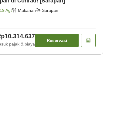
Bersama]Nikmati Sarapan di Conrad! [Sarapan]
19 Agt
Makanan
Sarapan
p10.314.637
Reservasi
suk pajak & biaya