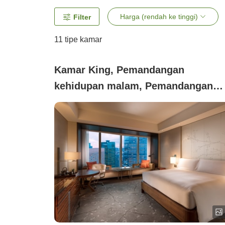
Harga (rendah ke tinggi)
Filter
11
tipe kamar
Kamar King, Pemandangan
kehidupan malam, Pemandangan
kota, Tidak merokok (【Bebas asap
rokok】City King Room)