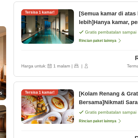
Tersisa
1
kamar!
[Semua kamar di atas 
lebih]Hanya kamar, pe
Gratis pembatalan sampai
Rincian paket lainnya
Harga untuk:
1
malam
|
|
Terma
Tersisa
1
kamar!
[Kolam Renang & Grat
5
Gratis pembatalan sampai
Rincian paket lainnya