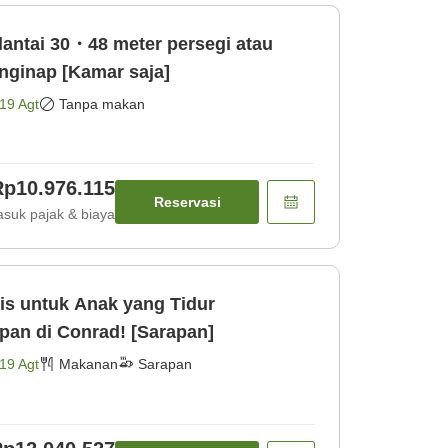
lantai 30・48 meter persegi atau
nginap [Kamar saja]
19 Agt
Tanpa makan
Rp10.976.115
Reservasi
suk pajak & biaya
is untuk Anak yang Tidur
Bersama]Nikmati Sarapan di Conrad! [Sarapan]
19 Agt
Makanan
Sarapan