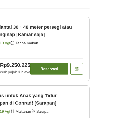
lantai 30・48 meter persegi atau
nginap [Kamar saja]
19 Agt
Tanpa makan
Rp9.250.225
Reservasi
suk pajak & biaya
is untuk Anak yang Tidur
Bersama]Nikmati Sarapan di Conrad! [Sarapan]
19 Agt
Makanan
Sarapan