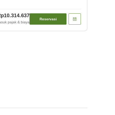
p10.314.637
Reservasi
suk pajak & biaya