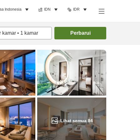
sa Indonesia
IDN
IDR
Cari kamar
r kamar
•
1
kamar
Perbarui
Lihat semua
84