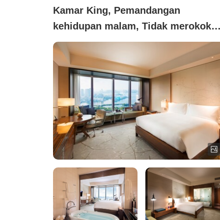
Kamar King, Pemandangan
kehidupan malam, Tidak merokok
(【bebas asap rokok】Kamar King
dengan Pemandangan Teluk)