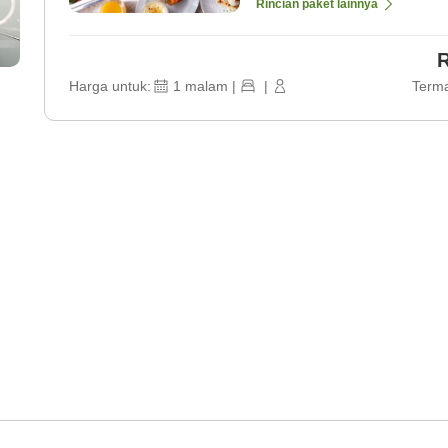
Rincian paket lainnya
R
Harga untuk:
1
malam
|
|
Terma