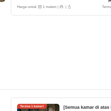
R
Harga untuk:
1
malam
|
|
Terma
Tersisa
1
kamar!
[Semua kamar di atas 