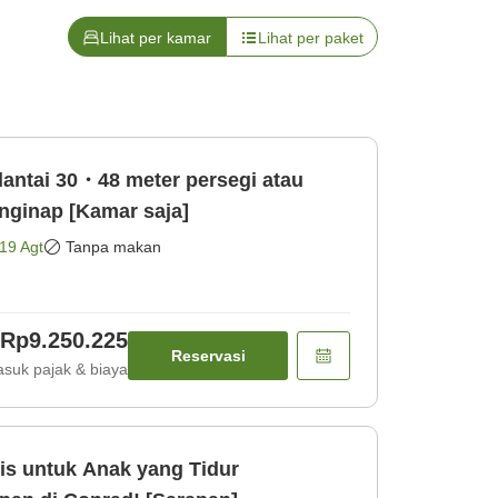
Lihat per kamar
Lihat per paket
lantai 30・48 meter persegi atau
nginap [Kamar saja]
19 Agt
Tanpa makan
Rp9.250.225
Reservasi
suk pajak & biaya
is untuk Anak yang Tidur