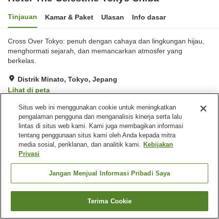
Tinjauan
Kamar & Paket
Ulasan
Info dasar
Cross Over Tokyo: penuh dengan cahaya dan lingkungan hijau,
menghormati sejarah, dan memancarkan atmosfer yang
berkelas.
Distrik Minato, Tokyo, Jepang
Lihat di peta
Hebat
Ulasan:
27
4.5
Situs web ini menggunakan cookie untuk meningkatkan
pengalaman pengguna dan menganalisis kinerja serta lalu
lintas di situs web kami. Kami juga membagikan informasi
Fasilitas properti
tentang penggunaan situs kami oleh Anda kepada mitra
media sosial, periklanan, dan analitik kami.
Kebijakan
Tempat parkir
Spa / Salon kecantikan
Privasi
Gym / Klub kebugaran
Restoran
Jangan Menjual Informasi Pribadi Saya
Beranda
Jepang
Tokyo
Distrik Minato
Hotel The Celestine Tokyo Shiba
Terima Cookie
Cari kamar