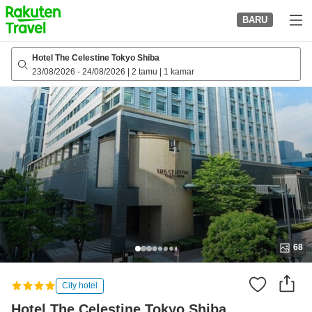
to
BARU
top
page
Hotel The Celestine Tokyo Shiba
23/08/2026
-
24/08/2026
|
2 tamu
|
1 kamar
68
City hotel
Hotel The Celestine Tokyo Shiba