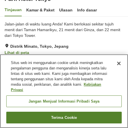
Tinjauan
Kamar & Paket
Ulasan
Info dasar
Jalan-jalan di waktu luang Anda! Kami berlokasi sekitar tujuh
menit dari Taman Hamarikyu, 21 menit dari Ginza, dan 22 menit
dari Tokyo Tower.
Distrik Minato, Tokyo, Jepang
Lihat di peta
Hebat
Ulasan:
123
4.5
Situs web ini menggunakan cookie untuk meningkatkan
pengalaman pengguna dan menganalisis kinerja serta lalu
lintas di situs web kami. Kami juga membagikan informasi
Fasilitas properti
tentang penggunaan situs kami oleh Anda kepada mitra
media sosial, periklanan, dan analitik kami.
Kebijakan
Spa / Salon kecantikan
Restoran
Privasi
Makan pribadi
Lounge
Jangan Menjual Informasi Pribadi Saya
Beranda
Jepang
Tokyo
Distrik Minato
Park Hotel Tokyo
Terima Cookie
Cari kamar