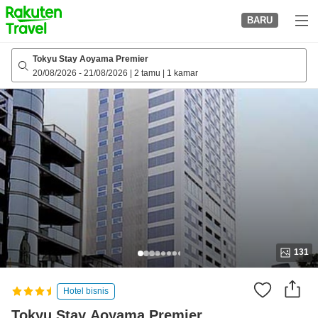
to
BARU
top
page
Tokyu Stay Aoyama Premier
20/08/2026
-
21/08/2026
|
2 tamu
|
1 kamar
131
Hotel bisnis
Tokyu Stay Aoyama Premier