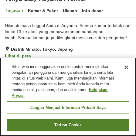
Tinjauan
Kamar & Paket
Ulasan
Info dasar
Nikmati masa tinggal Anda di Aoyama. Semua kamar terletak dari
lantai 13 ke atas, yang menawarkan pemandangan
indah. Semua kamar juga dilengkapi mesin cuci dan pengering!
Distrik Minato, Tokyo, Jepang
Lihat di peta
Hebat
Ulasan:
333
4.3
Situs web ini menggunakan cookie untuk meningkatkan
pengalaman pengguna dan menganalisis kinerja serta lalu
lintas di situs web kami. Kami juga membagikan informasi
Fasilitas properti
tentang penggunaan situs kami oleh Anda kepada mitra
media sosial, periklanan, dan analitik kami.
Kebijakan
Wi-Fi
Lima menit berjalan kaki ke
Privasi
stasiun
Area tertentu bisa merokok
Mesin penjual otomatis
Jangan Menjual Informasi Pribadi Saya
Beranda
Jepang
Tokyo
Distrik Minato
Terima Cookie
Tokyu Stay Aoyama Premier
Cari kamar