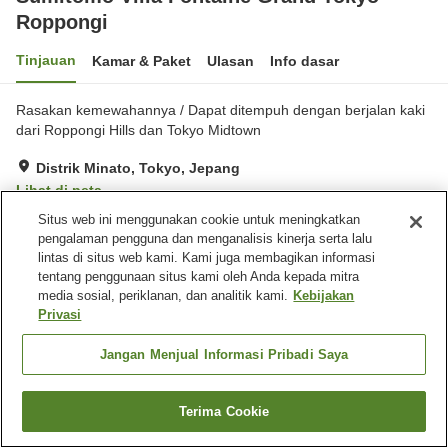
Roppongi
Tinjauan
Kamar & Paket
Ulasan
Info dasar
Rasakan kemewahannya / Dapat ditempuh dengan berjalan kaki
dari Roppongi Hills dan Tokyo Midtown
Distrik Minato, Tokyo, Jepang
Lihat di peta
Situs web ini menggunakan cookie untuk meningkatkan
Hebat
Ulasan:
105
4.3
pengalaman pengguna dan menganalisis kinerja serta lalu
lintas di situs web kami. Kami juga membagikan informasi
Fasilitas properti
tentang penggunaan situs kami oleh Anda kepada mitra
media sosial, periklanan, dan analitik kami.
Kebijakan
Wi-Fi
Mesin penjual otomatis
Privasi
Microwave bersama
Laundry berbayar
Jangan Menjual Informasi Pribadi Saya
Beranda
Jepang
Tokyo
Distrik Minato
Sumitomo Villa Fontaine Grand Tokyo-Roppongi
Terima Cookie
Cari kamar