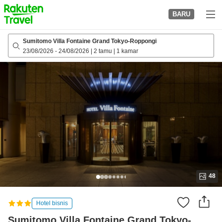
to
BARU
top
page
Sumitomo Villa Fontaine Grand Tokyo-Roppongi
23/08/2026
-
24/08/2026
|
2 tamu
|
1 kamar
48
Hotel bisnis
Sumitomo Villa Fontaine Grand Tokyo-