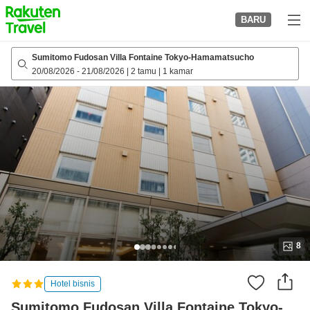
to
BARU
top
page
Sumitomo Fudosan Villa Fontaine Tokyo-Hamamatsucho
20/08/2026
-
21/08/2026
|
2 tamu
|
1 kamar
8
Hotel bisnis
Sumitomo Fudosan Villa Fontaine Tokyo-