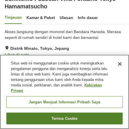
Hamamatsucho
Tinjauan
Kamar & Paket
Ulasan
Info dasar
Akses langsung dengan monorel dari Bandara Haneda. Merasa
seperti di rumah sendiri di hotel kami dan bersantai.
Distrik Minato, Tokyo, Jepang
Lihat di peta
Situs web ini menggunakan cookie untuk meningkatkan
Sangat baik
Ulasan:
158
4
pengalaman pengguna dan menganalisis kinerja serta lalu
lintas di situs web kami. Kami juga membagikan informasi
Fasilitas properti
tentang penggunaan situs kami oleh Anda kepada mitra
media sosial, periklanan, dan analitik kami.
Kebijakan
Wi-Fi
Mesin penjual otomatis
Privasi
Microwave bersama
Laundry berbayar
Jangan Menjual Informasi Pribadi Saya
Beranda
Jepang
Tokyo
Distrik Minato
Sumitomo Fudosan Villa Fontaine Tokyo-Hamamatsucho
Terima Cookie
Cari kamar