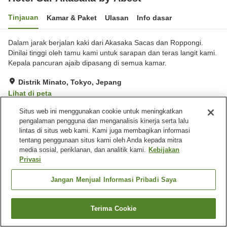
Tinjauan
Kamar & Paket
Ulasan
Info dasar
Dalam jarak berjalan kaki dari Akasaka Sacas dan Roppongi.
Dinilai tinggi oleh tamu kami untuk sarapan dan teras langit kami.
Kepala pancuran ajaib dipasang di semua kamar.
Distrik Minato, Tokyo, Jepang
Lihat di peta
Sangat baik
Ulasan:
37
4.1
Situs web ini menggunakan cookie untuk meningkatkan
pengalaman pengguna dan menganalisis kinerja serta lalu
lintas di situs web kami. Kami juga membagikan informasi
Fasilitas properti
tentang penggunaan situs kami oleh Anda kepada mitra
media sosial, periklanan, dan analitik kami.
Kebijakan
Tempat parkir
Lounge
Privasi
Mesin penjual otomatis
Laundry berbayar
Jangan Menjual Informasi Pribadi Saya
Beranda
Jepang
Tokyo
Distrik Minato
Hotel Sui Akasaka by Abest
Terima Cookie
Cari kamar