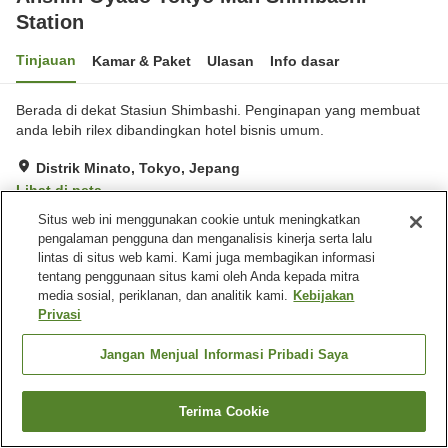
Station
Tinjauan
Kamar & Paket
Ulasan
Info dasar
Berada di dekat Stasiun Shimbashi. Penginapan yang membuat
anda lebih rilex dibandingkan hotel bisnis umum.
Distrik Minato, Tokyo, Jepang
Lihat di peta
Situs web ini menggunakan cookie untuk meningkatkan
Sangat baik
Ulasan:
514
4.1
pengalaman pengguna dan menganalisis kinerja serta lalu
lintas di situs web kami. Kami juga membagikan informasi
Fasilitas properti
tentang penggunaan situs kami oleh Anda kepada mitra
media sosial, periklanan, dan analitik kami.
Kebijakan
Mandi jet
Sauna
Privasi
Mesin penjual otomatis
Toko
Jangan Menjual Informasi Pribadi Saya
Beranda
Jepang
Tokyo
Distrik Minato
Anshin Oyado Tokyo Man Shimbashi Station
Terima Cookie
Cari kamar