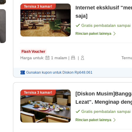
Tersisa
3
kamar!
Internet eksklusif "m
saja]
Gratis pembatalan sampai
Rincian paket lainnya
Flash Voucher
Harga untuk:
1
malam
|
|
Terma
Gunakan kupon untuk
Diskon
Rp648.061
Tersisa
3
kamar!
[Diskon Musim]Bangga
Lezat". Menginap denga
(Termasuk sarapan) [
Gratis pembatalan sampai
Rincian paket lainnya