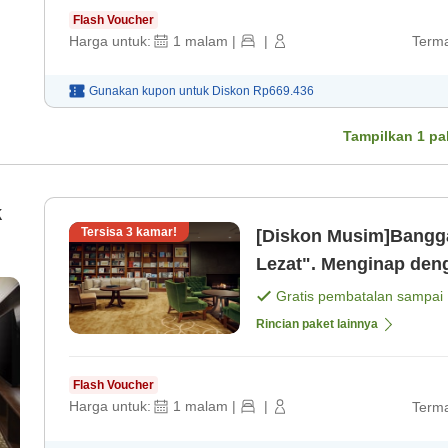
Flash Voucher
Harga untuk:
1
malam
|
|
Terma
Gunakan kupon untuk
Diskon
Rp669.436
Tampilkan
1
pa
k
Tersisa
3
kamar!
[Diskon Musim]Bangga
Lezat". Menginap denga
(hanya kamar) [Kamar 
Gratis pembatalan sampai
Rincian paket lainnya
Flash Voucher
Harga untuk:
1
malam
|
|
Terma