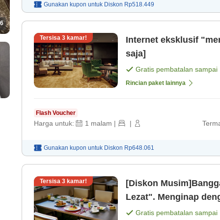
Gunakan kupon untuk
Diskon
Rp518.449
6
Tersisa
3
kamar!
Internet eksklusif "m
saja]
Gratis pembatalan sampai
Rincian paket lainnya
Flash Voucher
Harga untuk:
1
malam
|
|
Terma
Gunakan kupon untuk
Diskon
Rp648.061
Tersisa
3
kamar!
[Diskon Musim]Bangga
Lezat". Menginap denga
(Termasuk sarapan) [
Gratis pembatalan sampai