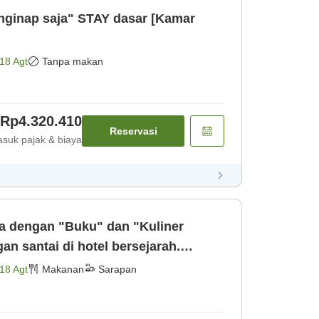
enginap saja" STAY dasar [Kamar
18 Agt
Tanpa makan
Rp4.320.410
Reservasi
suk pajak & biaya
 dengan "Buku" dan "Kuliner
n santai di hotel bersejarah.
Sarapan]
18 Agt
Makanan
Sarapan