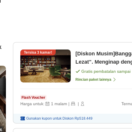
i
k
Tersisa
3
kamar!
[Diskon Musim]Bangga
Lezat". Menginap denga
(hanya kamar) [Kamar 
Gratis pembatalan sampai
Rincian paket lainnya
Flash Voucher
Harga untuk:
1
malam
|
|
Terma
Gunakan kupon untuk
Diskon
Rp518.449
6