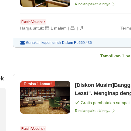
Rincian paket lainnya
Flash Voucher
Harga untuk:
1
malam
|
|
Terma
Gunakan kupon untuk
Diskon
Rp669.436
Tampilkan
1
pa
ok
Tersisa
1
kamar!
[Diskon Musim]Bangga
Lezat". Menginap denga
(hanya kamar) [Kamar 
Gratis pembatalan sampai
Rincian paket lainnya
Flash Voucher