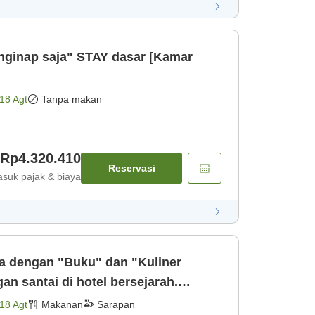
enginap saja" STAY dasar [Kamar
18 Agt
Tanpa makan
Rp4.320.410
Reservasi
suk pajak & biaya
 dengan "Buku" dan "Kuliner
n santai di hotel bersejarah.
Sarapan]
18 Agt
Makanan
Sarapan