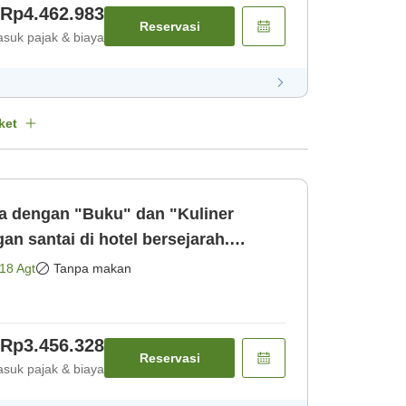
Rp4.462.983
Reservasi
suk pajak & biaya
ket
 dengan "Buku" dan "Kuliner
n santai di hotel bersejarah.
saja]
18 Agt
Tanpa makan
Rp3.456.328
Reservasi
suk pajak & biaya