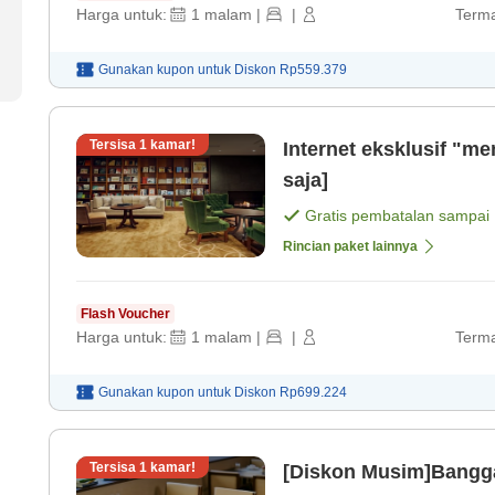
Harga untuk:
1
malam
|
|
Terma
Gunakan kupon untuk
Diskon
Rp559.379
Tersisa
1
kamar!
Internet eksklusif "m
saja]
Gratis pembatalan sampai
Rincian paket lainnya
Flash Voucher
Harga untuk:
1
malam
|
|
Terma
Gunakan kupon untuk
Diskon
Rp699.224
Tersisa
1
kamar!
[Diskon Musim]Bangga