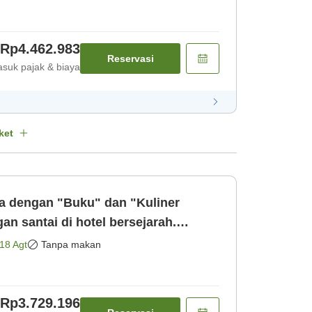
Rp4.462.983
Reservasi
suk pajak & biaya
ket
 dengan "Buku" dan "Kuliner
n santai di hotel bersejarah.
saja]
18 Agt
Tanpa makan
Rp3.729.196