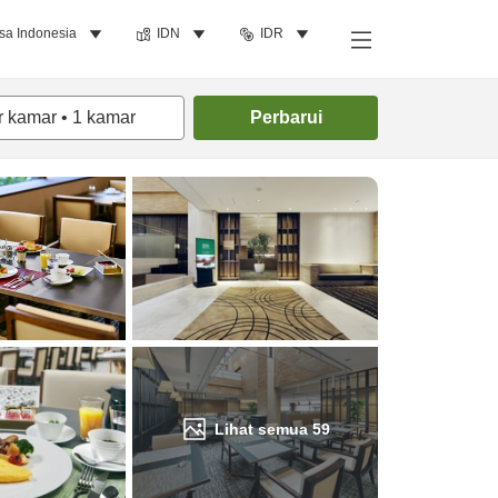
sa Indonesia
IDN
IDR
Cari kamar
r kamar
•
1
kamar
Perbarui
Lihat semua
59