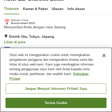
Tinjauan
Kamar & Paket
Ulasan
Info dasar
Menyambut Anda dengan rasa Jepang.
Distrik Ota, Tokyo, Jepang
Lihat di peta
Hebat
Ulasan:
305
4.4
Situs web ini menggunakan cookie untuk meningkatkan
pengalaman pengguna dan menganalisis kinerja serta lalu
Fasilitas properti
lintas di situs web kami. Kami juga membagikan informasi
tentang penggunaan situs kami oleh Anda kepada mitra
Spa / Salon kecantikan
Restoran
media sosial, periklanan, dan analitik kami.
Kebijakan
Bar
Pemandian udara terbuka
Privasi
(air panas)
Jangan Menjual Informasi Pribadi Saya
Beranda
Jepang
Tokyo
Distrik Ota
Hotel Bar Grantios Bettei
Terima Cookie
Cari kamar