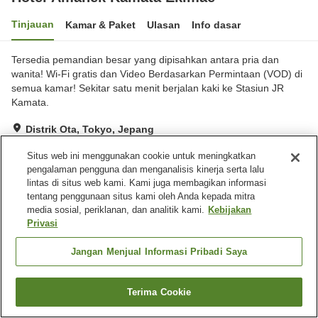
Tinjauan
Kamar & Paket
Ulasan
Info dasar
Tersedia pemandian besar yang dipisahkan antara pria dan
wanita! Wi-Fi gratis dan Video Berdasarkan Permintaan (VOD) di
semua kamar! Sekitar satu menit berjalan kaki ke Stasiun JR
Kamata.
Distrik Ota, Tokyo, Jepang
Lihat di peta
Situs web ini menggunakan cookie untuk meningkatkan
Sangat baik
Ulasan:
646
4.1
pengalaman pengguna dan menganalisis kinerja serta lalu
lintas di situs web kami. Kami juga membagikan informasi
tentang penggunaan situs kami oleh Anda kepada mitra
Fasilitas properti
media sosial, periklanan, dan analitik kami.
Kebijakan
Privasi
Restoran
Laundry berbayar
Pemandian besar
Pengiriman ke rumah
Jangan Menjual Informasi Pribadi Saya
Beranda
Jepang
Tokyo
Distrik Ota
Terima Cookie
Hotel Amanek Kamata Ekimae
Cari kamar