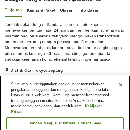
Tinjauan
Kamar & Paket
Ulasan
Info dasar
Terletak dekat dengan Bandara Haneda, hotel kapsul ini
menawarkan bantuan staf 24 jam dan memberikan istirahat yang
nyaman bagi para wisatawan yang menggunakan transportasi
umum atau terbang dengan pesawat pagi/larut malam.
Menawarkan empat jenis kamar, mulai dari kamar single hingga
pilihan untuk keluarga. Check-in mandiri juga tersedia, dan
tindakan keamanan komprehensif telah diimplementasikan.
Distrik Ota, Tokyo, Jepang
Lihat di peta
Situs web ini menggunakan cookie untuk meningkatkan
Baik
Ulasan:
150
3.8
pengalaman pengguna dan menganalisis kinerja serta lalu
lintas di situs web kami. Kami juga membagikan informasi
tentang penggunaan situs kami oleh Anda kepada mitra
Fasilitas properti
media sosial, periklanan, dan analitik kami.
Kebijakan
Wi-Fi
Lima menit berjalan kaki ke
Privasi
stasiun
Restoran
Lounge
Jangan Menjual Informasi Pribadi Saya