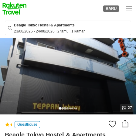
to
BARU
top
page
Beagle Tokyo Hostel & Apartments
23/08/2026
-
24/08/2026
|
2 tamu
|
1 kamar
27
Guesthouse
Beagle Tokyo Hostel & Apartments