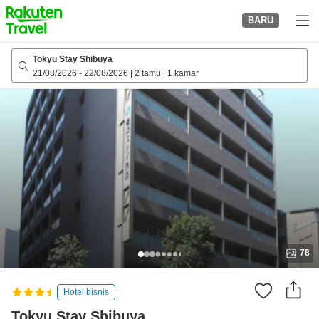
to
BARU
top
page
Tokyu Stay Shibuya
21/08/2026
-
22/08/2026
|
2 tamu
|
1 kamar
78
Hotel bisnis
Tokyu Stay Shibuya