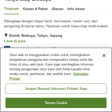
Tinjauan
Kamar & Paket
Ulasan
Info dasar
Dilengkapi dengan dapur kecil, microwave, mesin cuci, dan
pengering di kamar tamu / Nyaman untuk masa inap multi-malam
Distrik Shibuya, Tokyo, Jepang
Lihat di peta
Sangat baik
Ulasan:
107
4.1
Situs web ini menggunakan cookie untuk meningkatkan
pengalaman pengguna dan menganalisis kinerja serta lalu
Fasilitas properti
lintas di situs web kami. Kami juga membagikan informasi
tentang penggunaan situs kami oleh Anda kepada mitra
Wi-Fi
Mesin penjual otomatis
media sosial, periklanan, dan analitik kami.
Kebijakan
Check-in mandiri
Resepsionis 24 jam
Privasi
Beranda
Jepang
Tokyo
Distrik Shibuya
Jangan Menjual Informasi Pribadi Saya
Tokyu Stay Shibuya
Terima Cookie
Cari kamar