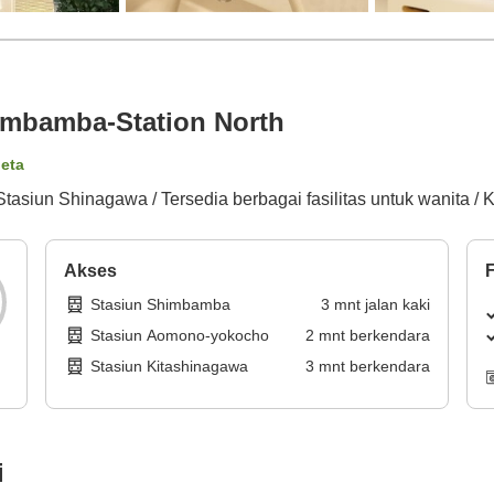
imbamba-Station North
peta
Stasiun Shinagawa / Tersedia berbagai fasilitas untuk wanita /
Akses
F
Stasiun Shimbamba
3
mnt
jalan kaki
Stasiun Aomono-yokocho
2
mnt
berkendara
Stasiun Kitashinagawa
3
mnt
berkendara
i