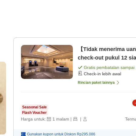
【Tidak menerima uang
check-out pukul 12 s
hanya kamar [Kamar s
Gratis pembatalan sampai
Check-in lebih awal
Rincian paket lainnya
-
Seasonal Sale
Flash Voucher
Harga untuk:
1
malam
|
|
Terma
Gunakan kupon untuk
Diskon
Rp295.086