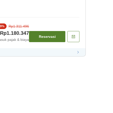
Rp1.311.496
9
%
Rp1.180.347
Reservasi
suk pajak & biaya