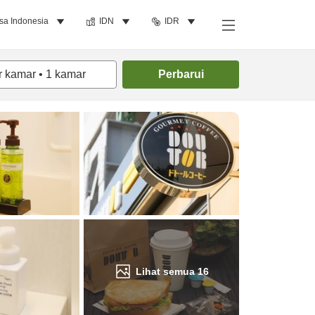
sa Indonesia
IDN
IDR
Cari kamar
r kamar
•
1
kamar
Perbarui
Lihat semua
16