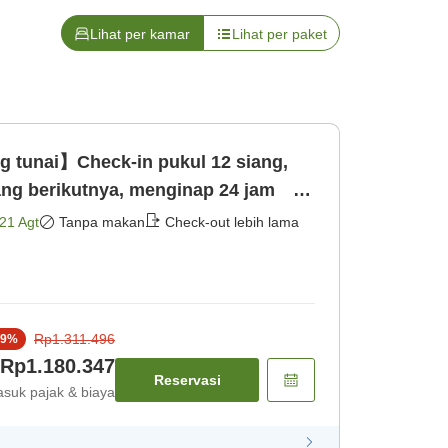
Lihat per kamar
Lihat per paket
 tunai】Check-in pukul 12 siang,
iang berikutnya, menginap 24 jam
aja]
21 Agt
Tanpa makan
Check-out lebih lama
Rp1.311.496
9
%
Rp1.180.347
Reservasi
suk pajak & biaya