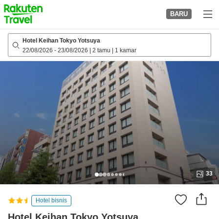
to
BARU
top
page
Hotel Keihan Tokyo Yotsuya
22/08/2026
-
23/08/2026
|
2 tamu
|
1 kamar
33
Hotel bisnis
Hotel Keihan Tokyo Yotsuya