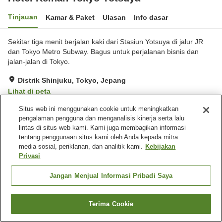
Tinjauan
Kamar & Paket
Ulasan
Info dasar
Sekitar tiga menit berjalan kaki dari Stasiun Yotsuya di jalur JR
dan Tokyo Metro Subway. Bagus untuk perjalanan bisnis dan
jalan-jalan di Tokyo.
Distrik Shinjuku, Tokyo, Jepang
Lihat di peta
Hebat
Ulasan:
231
4.3
Situs web ini menggunakan cookie untuk meningkatkan
pengalaman pengguna dan menganalisis kinerja serta lalu
lintas di situs web kami. Kami juga membagikan informasi
Fasilitas properti
tentang penggunaan situs kami oleh Anda kepada mitra
media sosial, periklanan, dan analitik kami.
Kebijakan
Spa / Salon kecantikan
Restoran
Privasi
Mesin penjual otomatis
Pengiriman ke rumah
Jangan Menjual Informasi Pribadi Saya
Beranda
Jepang
Tokyo
Distrik Shinjuku
Hotel Keihan Tokyo Yotsuya
Terima Cookie
Cari kamar