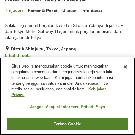
Tinjauan
Kamar & Paket
Ulasan
Info dasar
Sekitar tiga menit berjalan kaki dari Stasiun Yotsuya di jalur JR
dan Tokyo Metro Subway. Bagus untuk perjalanan bisnis dan
jalan-jalan di Tokyo.
Distrik Shinjuku, Tokyo, Jepang
Lihat di peta
Hebat
Ulasan:
231
4.3
Situs web ini menggunakan cookie untuk meningkatkan
pengalaman pengguna dan menganalisis kinerja serta lalu
lintas di situs web kami. Kami juga membagikan informasi
Fasilitas properti
tentang penggunaan situs kami oleh Anda kepada mitra
media sosial, periklanan, dan analitik kami.
Kebijakan
Spa / Salon kecantikan
Restoran
Privasi
Mesin penjual otomatis
Pengiriman ke rumah
Jangan Menjual Informasi Pribadi Saya
Beranda
Jepang
Tokyo
Distrik Shinjuku
Hotel Keihan Tokyo Yotsuya
Terima Cookie
Cari kamar