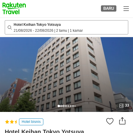
to
BARU
top
page
Hotel Keihan Tokyo Yotsuya
21/08/2026
-
22/08/2026
|
2 tamu
|
1 kamar
33
Hotel bisnis
Hotel Keihan Tokyo Yotsuya