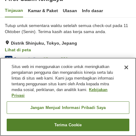
Tinjauan
Kamar & Paket
Ulasan
Info dasar
Tutup untuk sementara waktu setelah semua check-out pada 11
Oktober (Senin). Terima kasih atas kerja sama anda.
Distrik Shinjuku, Tokyo, Jepang
Lihat di peta
Sangat baik
Ulasan:
331
4.1
Situs web ini menggunakan cookie untuk meningkatkan
pengalaman pengguna dan menganalisis kinerja serta lalu
Fasilitas properti
lintas di situs web kami. Kami juga membagikan informasi
tentang penggunaan situs kami oleh Anda kepada mitra
Pengiriman ke rumah
Lounge
media sosial, periklanan, dan analitik kami.
Kebijakan
Mesin penjual otomatis
Ruang rapat
Privasi
Beranda
Jepang
Tokyo
Distrik Shinjuku
Jangan Menjual Informasi Pribadi Saya
First Cabin Ichigaya
Terima Cookie
Cari kamar