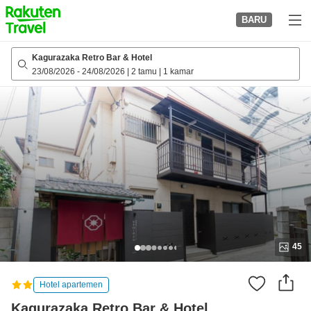
to
BARU
top
page
Kagurazaka Retro Bar & Hotel
23/08/2026
-
24/08/2026
|
2 tamu
|
1 kamar
45
Hotel apartemen
Kagurazaka Retro Bar & Hotel