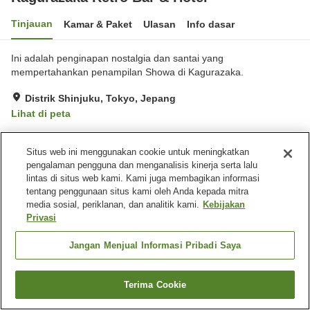
Tinjauan
Kamar & Paket
Ulasan
Info dasar
Ini adalah penginapan nostalgia dan santai yang
mempertahankan penampilan Showa di Kagurazaka.
Distrik Shinjuku, Tokyo, Jepang
Lihat di peta
Situs web ini menggunakan cookie untuk meningkatkan
Beranda
Jepang
Tokyo
Distrik Shinjuku
pengalaman pengguna dan menganalisis kinerja serta lalu
Kagurazaka Retro Bar & Hotel
lintas di situs web kami. Kami juga membagikan informasi
tentang penggunaan situs kami oleh Anda kepada mitra
media sosial, periklanan, dan analitik kami.
Kebijakan
Privasi
Jangan Menjual Informasi Pribadi Saya
Terima Cookie
Cari kamar