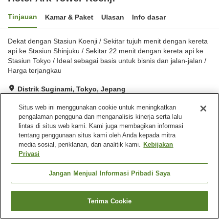
Tinjauan
Kamar & Paket
Ulasan
Info dasar
Dekat dengan Stasiun Koenji / Sekitar tujuh menit dengan kereta
api ke Stasiun Shinjuku / Sekitar 22 menit dengan kereta api ke
Stasiun Tokyo / Ideal sebagai basis untuk bisnis dan jalan-jalan /
Harga terjangkau
Distrik Suginami, Tokyo, Jepang
Lihat di peta
Situs web ini menggunakan cookie untuk meningkatkan
Hebat
Ulasan:
200
4.3
pengalaman pengguna dan menganalisis kinerja serta lalu
lintas di situs web kami. Kami juga membagikan informasi
tentang penggunaan situs kami oleh Anda kepada mitra
Fasilitas properti
media sosial, periklanan, dan analitik kami.
Kebijakan
Privasi
Spa / Salon kecantikan
Mesin penjual otomatis
Laundry gratis
Pengiriman ke rumah
Jangan Menjual Informasi Pribadi Saya
Beranda
Jepang
Tokyo
Distrik Suginami
Terima Cookie
Hotel Ark Tower Koenji
Cari kamar