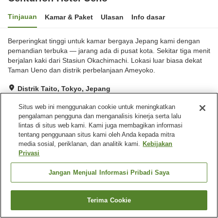
Tinjauan
Kamar & Paket
Ulasan
Info dasar
Berperingkat tinggi untuk kamar bergaya Jepang kami dengan
pemandian terbuka — jarang ada di pusat kota. Sekitar tiga menit
berjalan kaki dari Stasiun Okachimachi. Lokasi luar biasa dekat
Taman Ueno dan distrik perbelanjaan Ameyoko.
Distrik Taito, Tokyo, Jepang
Lihat di peta
Situs web ini menggunakan cookie untuk meningkatkan
Sangat baik
Ulasan:
42
3.9
pengalaman pengguna dan menganalisis kinerja serta lalu
lintas di situs web kami. Kami juga membagikan informasi
tentang penggunaan situs kami oleh Anda kepada mitra
Fasilitas properti
media sosial, periklanan, dan analitik kami.
Kebijakan
Privasi
Wi-Fi
Lounge
Mesin penjual otomatis
Microwave bersama
Jangan Menjual Informasi Pribadi Saya
Beranda
Jepang
Tokyo
Distrik Taito
Centurion Hotel Ueno
Terima Cookie
Cari kamar