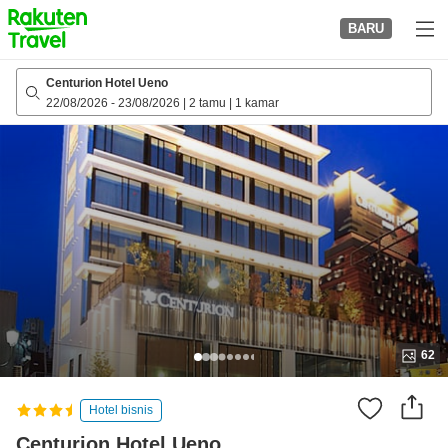
to
BARU
top
page
Centurion Hotel Ueno
22/08/2026
-
23/08/2026
|
2 tamu
|
1 kamar
62
Hotel bisnis
Centurion Hotel Ueno