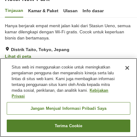
Tinjauan
Kamar & Paket
Ulasan
Info dasar
Hanya berjarak empat menit jalan kaki dari Stasiun Ueno, semua
kamar dilengkapi dengan Wi-Fi gratis. Cocok untuk keperluan
bisnis dan bertamasya.
Distrik Taito, Tokyo, Jepang
Lihat di peta
Baik
Ulasan:
309
3.8
Situs web ini menggunakan cookie untuk meningkatkan
pengalaman pengguna dan menganalisis kinerja serta lalu
lintas di situs web kami. Kami juga membagikan informasi
Fasilitas properti
tentang penggunaan situs kami oleh Anda kepada mitra
media sosial, periklanan, dan analitik kami.
Kebijakan
Pengiriman ke rumah
Layanan bangun tidur
Privasi
Mesin penjual otomatis
Jangan Menjual Informasi Pribadi Saya
Beranda
Jepang
Tokyo
Distrik Taito
Hotel New Park
Terima Cookie
Cari kamar