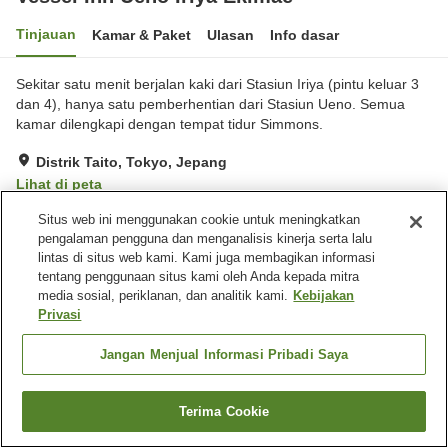
Tinjauan
Kamar & Paket
Ulasan
Info dasar
Sekitar satu menit berjalan kaki dari Stasiun Iriya (pintu keluar 3
dan 4), hanya satu pemberhentian dari Stasiun Ueno. Semua
kamar dilengkapi dengan tempat tidur Simmons.
Distrik Taito, Tokyo, Jepang
Lihat di peta
Hebat
Ulasan:
290
4.5
Situs web ini menggunakan cookie untuk meningkatkan
pengalaman pengguna dan menganalisis kinerja serta lalu
lintas di situs web kami. Kami juga membagikan informasi
Fasilitas properti
tentang penggunaan situs kami oleh Anda kepada mitra
media sosial, periklanan, dan analitik kami.
Kebijakan
Wi-Fi
Mesin penjual otomatis
Privasi
Microwave bersama
Laundry berbayar
Jangan Menjual Informasi Pribadi Saya
Beranda
Jepang
Tokyo
Distrik Taito
Vessel Inn Ueno Iriya Ekimae
Terima Cookie
Cari kamar