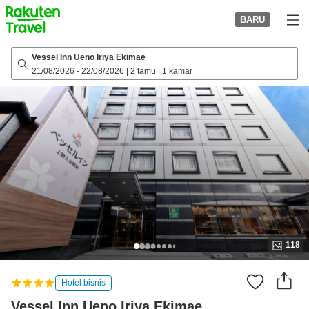
to
BARU
top
page
Vessel Inn Ueno Iriya Ekimae
21/08/2026
-
22/08/2026
|
2 tamu
|
1 kamar
118
Hotel bisnis
Vessel Inn Ueno Iriya Ekimae