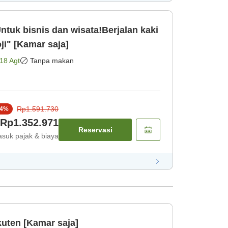
tuk bisnis dan wisata!Berjalan kaki
ji" [Kamar saja]
18 Agt
Tanpa makan
Rp1.591.730
4
%
Rp1.352.971
Reservasi
suk pajak & biaya
uten [Kamar saja]