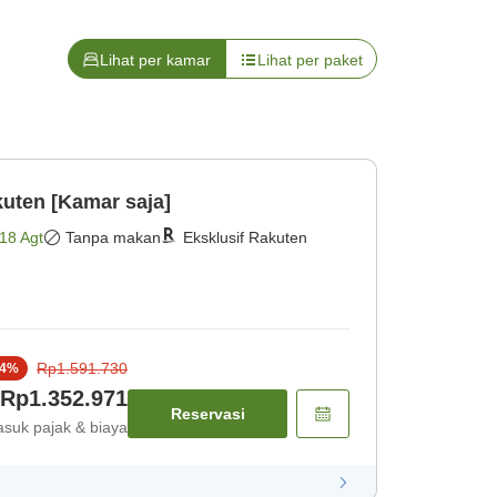
Lihat per kamar
Lihat per paket
uten [Kamar saja]
18 Agt
Tanpa makan
Eksklusif Rakuten
Rp1.591.730
4
%
Rp1.352.971
Reservasi
suk pajak & biaya