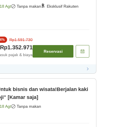
18 Agt
Tanpa makan
Eksklusif Rakuten
Rp1.591.730
4
%
Rp1.352.971
Reservasi
suk pajak & biaya
tuk bisnis dan wisata!Berjalan kaki
ji" [Kamar saja]
18 Agt
Tanpa makan