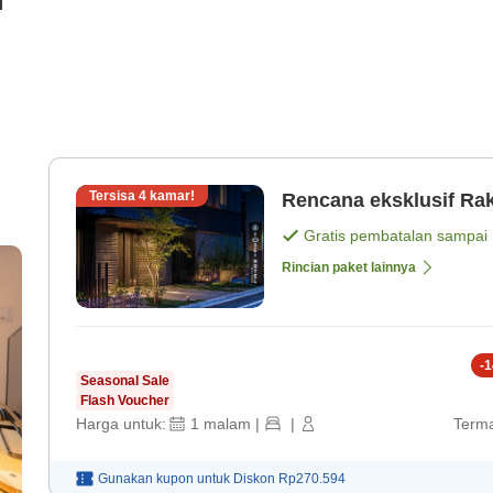
i
Tersisa
4
kamar!
Rencana eksklusif Rak
Gratis pembatalan sampai
Rincian paket lainnya
-
1
Seasonal Sale
Flash Voucher
Harga untuk:
1
malam
|
|
Terma
Gunakan kupon untuk
Diskon
Rp270.594