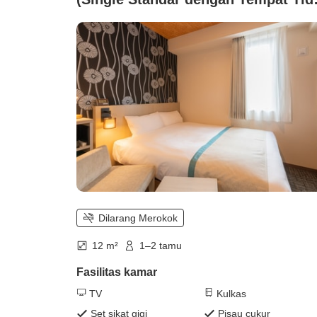
Simmons 140cm □Semua Kamar
Bebas Asap Rokok□)
Dilarang Merokok
12 m²
1–2 tamu
Fasilitas kamar
TV
Kulkas
Set sikat gigi
Pisau cukur