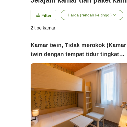
Jelajahi kamar dan paket kam
Harga (rendah ke tinggi)
Filter
2
tipe kamar
Kamar twin, Tidak merokok (Kamar
twin dengan tempat tidur tingkat
Simmons matras. Semua kamar
bebas asap rokok)