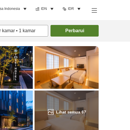
sa Indonesia
IDN
IDR
Cari kamar
r kamar
•
1
kamar
Perbarui
Lihat semua
67