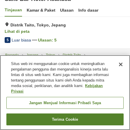
Tinjauan
Kamar & Paket
Ulasan
Info dasar
Distrik Taito, Tokyo, Jepang
Lihat di peta
Luar biasa
Ulasan:
5
5
Beranda
Jepang
Tokyo
Distrik Taito
Sake Bar Hotel Asakusa
Situs web ini menggunakan cookie untuk meningkatkan
pengalaman pengguna dan menganalisis kinerja serta lalu
lintas di situs web kami. Kami juga membagikan informasi
tentang penggunaan situs kami oleh Anda kepada mitra
media sosial, periklanan, dan analitik kami.
Kebijakan
Privasi
Jangan Menjual Informasi Pribadi Saya
Terima Cookie
Cari kamar