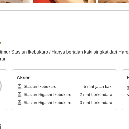
a
r timur Stasiun Ikebukuro / Hanya berjalan kaki singkat dari Har
uran
Akses
F
Stasiun Ikebukuro
5
mnt
jalan kaki
Stasiun Higashi-Ikebukuro
2
mnt
berkendara
Stasiun Higashi-Ikebukuro-
3
mnt
berkendara
yonchome
i