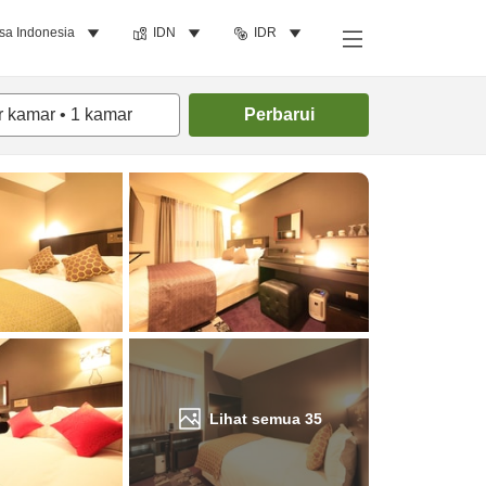
sa Indonesia
IDN
IDR
Cari kamar
r kamar
•
1
kamar
Perbarui
Lihat semua
35