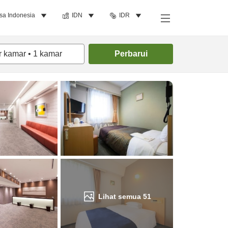
sa Indonesia
IDN
IDR
Cari kamar
r kamar
•
1
kamar
Perbarui
Lihat semua
51