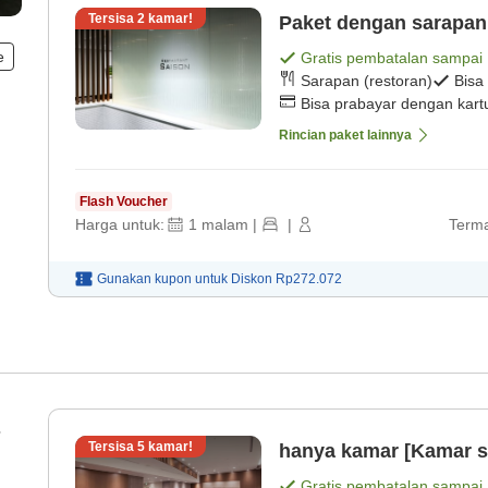
Tersisa
2
kamar!
Paket dengan sarapan
e
Gratis pembatalan sampai
Sarapan (restoran)
Bisa
Bisa prabayar dengan kartu
Rincian paket lainnya
Flash Voucher
Harga untuk:
1
malam
|
|
Terma
Gunakan kupon untuk
Diskon
Rp272.072
Tersisa
5
kamar!
hanya kamar [Kamar s
Gratis pembatalan sampai