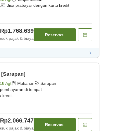
t
Bisa prabayar dengan kartu kredit
Rp1.768.639
Reservasi
suk pajak & biaya
 [Sarapan]
18 Agt
Makanan
Sarapan
 pembayaran di tempat
 kredit
Rp2.066.747
Reservasi
suk pajak & biaya