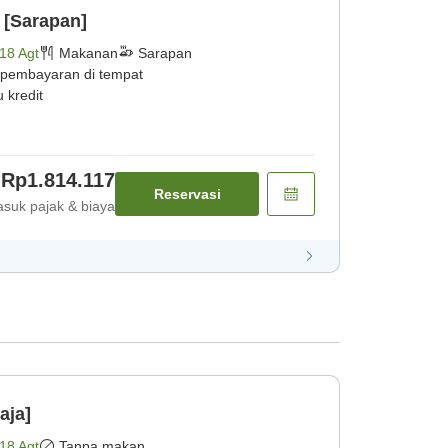
 [Sarapan]
18 Agt
Makanan
Sarapan
 pembayaran di tempat
 kredit
Rp1.814.117
Reservasi
suk pajak & biaya
aja]
18 Agt
Tanpa makan