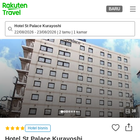
to
BARU
top
page
Hotel St Palace Kurayoshi
22/08/2026
-
23/08/2026
|
2 tamu
|
1 kamar
38
Hotel bisnis
Hotel St Palace Kurayoshi