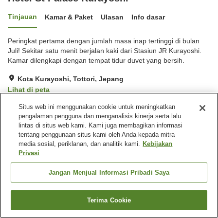
Tinjauan
Kamar & Paket
Ulasan
Info dasar
Peringkat pertama dengan jumlah masa inap tertinggi di bulan
Juli! Sekitar satu menit berjalan kaki dari Stasiun JR Kurayoshi.
Kamar dilengkapi dengan tempat tidur duvet yang bersih.
Kota Kurayoshi, Tottori, Jepang
Lihat di peta
Sangat baik
Ulasan:
286
4.2
Situs web ini menggunakan cookie untuk meningkatkan
pengalaman pengguna dan menganalisis kinerja serta lalu
lintas di situs web kami. Kami juga membagikan informasi
Fasilitas properti
tentang penggunaan situs kami oleh Anda kepada mitra
media sosial, periklanan, dan analitik kami.
Kebijakan
Tempat parkir
Spa / Salon kecantikan
Privasi
Restoran
Lounge
Jangan Menjual Informasi Pribadi Saya
Beranda
Jepang
Tottori
Kota Kurayoshi
Hotel St Palace Kurayoshi
Terima Cookie
Cari kamar