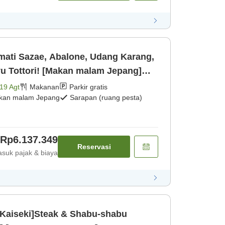
ati Sazae, Abalone, Udang Karang,
u Tottori! [Makan malam Jepang]
19 Agt
Makanan
Parkir gratis
kan malam Jepang
Sarapan (ruang pesta)
Rp6.137.349
Reservasi
suk pajak & biaya
n Kaiseki]Steak & Shabu-shabu