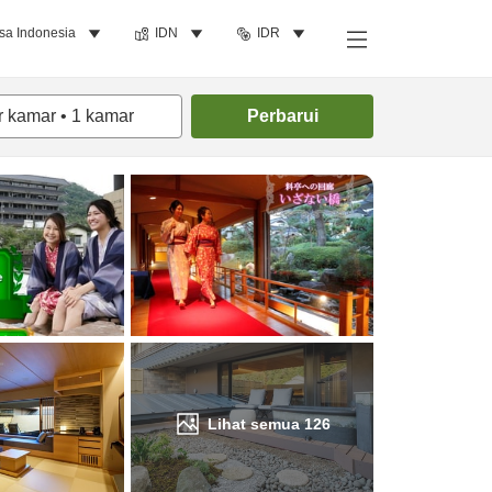
sa Indonesia
IDN
IDR
Cari kamar
r kamar
•
1
kamar
Perbarui
Lihat semua
126