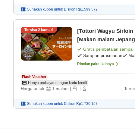
Gunakan kupon untuk
Diskon
Rp1.599.572
Tersisa
2
kamar!
[Tottori Wagyu Sirloi
[Makan malam Jepang
Gratis pembatalan sampai
Sarapan prasmanan
Ma
Rincian paket lainnya
Flash Voucher
Hanya prabayar dengan kartu kredit
Harga untuk:
1
malam
|
|
Terma
Gunakan kupon untuk
Diskon
Rp1.730.157