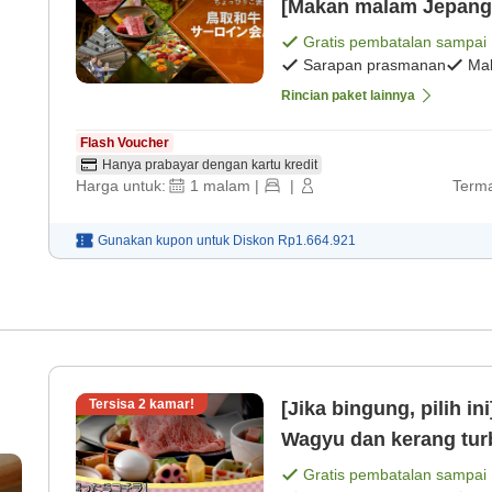
[Makan malam Jepang
Gratis pembatalan sampai
Sarapan prasmanan
Ma
Rincian paket lainnya
Flash Voucher
Hanya prabayar dengan kartu kredit
Harga untuk:
1
malam
|
|
Terma
Gunakan kupon untuk
Diskon
Rp1.664.921
Tersisa
2
kamar!
[Jika bingung, pilih in
Wagyu dan kerang tur
prasmanan]
Gratis pembatalan sampai