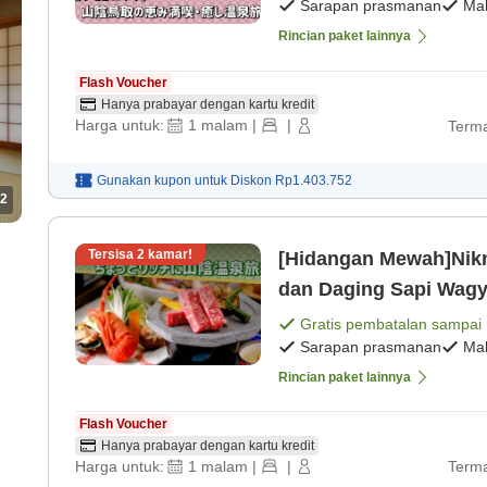
Sarapan prasmanan
Ma
Rincian paket lainnya
Flash Voucher
Hanya prabayar dengan kartu kredit
Harga untuk:
1
malam
|
|
Terma
Gunakan kupon untuk
Diskon
Rp1.403.752
2
Tersisa
2
kamar!
[Hidangan Mewah]Nikm
dan Daging Sapi Wagy
[Sarapan prasmanan]
Gratis pembatalan sampai
Sarapan prasmanan
Ma
Rincian paket lainnya
Flash Voucher
Hanya prabayar dengan kartu kredit
Harga untuk:
1
malam
|
|
Terma