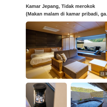
Kamar Jepang, Tidak merokok
(Makan malam di kamar pribadi, ga
Jepang modern 45 meter persegi +
teras dengan pemandian air panas
terbuka)
1