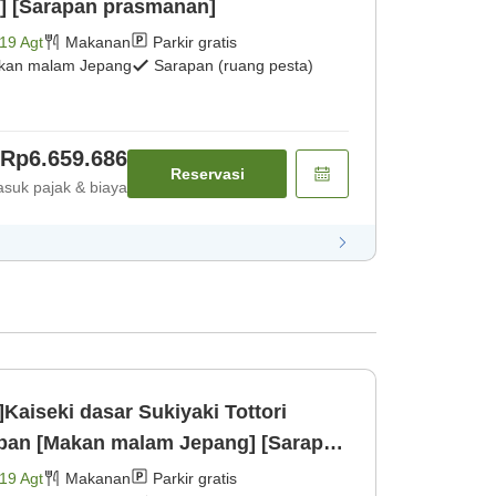
] [Sarapan prasmanan]
19 Agt
Makanan
Parkir gratis
kan malam Jepang
Sarapan (ruang pesta)
Rp6.659.686
Reservasi
suk pajak & biaya
i]Kaiseki dasar Sukiyaki Tottori
ban [Makan malam Jepang] [Sarapan
19 Agt
Makanan
Parkir gratis