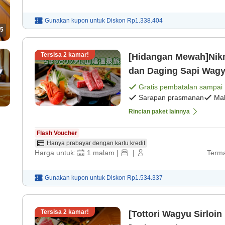
Gunakan kupon untuk
Diskon
Rp1.338.404
5
Tersisa
2
kamar!
[Hidangan Mewah]Nikm
dan Daging Sapi Wagy
[Sarapan prasmanan]
Gratis pembatalan sampai
Sarapan prasmanan
Ma
Rincian paket lainnya
Flash Voucher
Hanya prabayar dengan kartu kredit
Harga untuk:
1
malam
|
|
Terma
Gunakan kupon untuk
Diskon
Rp1.534.337
Tersisa
2
kamar!
[Tottori Wagyu Sirloi