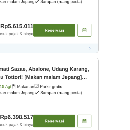
kan malam Jepang
Sarapan (ruang pesta)
Rp5.615.011
Reservasi
suk pajak & biaya
ati Sazae, Abalone, Udang Karang,
u Tottori! [Makan malam Jepang]
19 Agt
Makanan
Parkir gratis
kan malam Jepang
Sarapan (ruang pesta)
Rp6.398.517
Reservasi
suk pajak & biaya