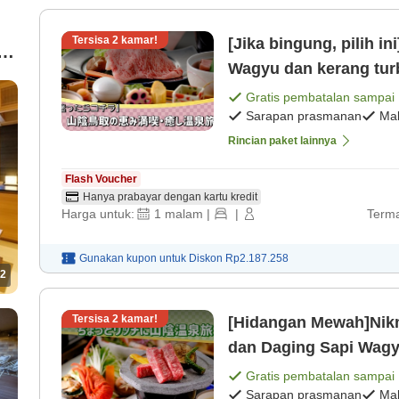
Tersisa
2
kamar!
[Jika bingung, pilih in
ya
Wagyu dan kerang tur
prasmanan]
Gratis pembatalan sampai
Sarapan prasmanan
Ma
Rincian paket lainnya
Flash Voucher
Hanya prabayar dengan kartu kredit
Harga untuk:
1
malam
|
|
Terma
Gunakan kupon untuk
Diskon
Rp2.187.258
2
Tersisa
2
kamar!
[Hidangan Mewah]Nikm
dan Daging Sapi Wagy
[Sarapan prasmanan]
Gratis pembatalan sampai
Sarapan prasmanan
Ma