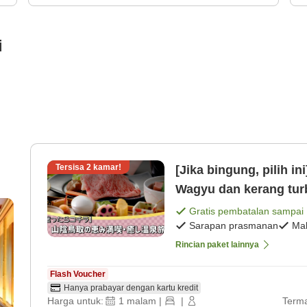
i
Tersisa
2
kamar!
[Jika bingung, pilih in
Wagyu dan kerang tur
prasmanan]
Gratis pembatalan sampai
Sarapan prasmanan
Ma
Rincian paket lainnya
Flash Voucher
Hanya prabayar dengan kartu kredit
Harga untuk:
1
malam
|
|
Terma