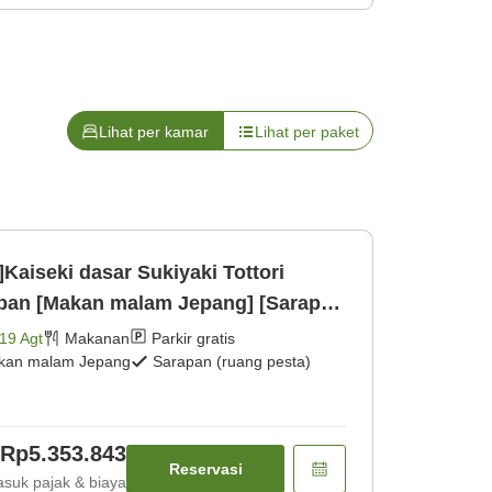
Lihat per kamar
Lihat per paket
i]Kaiseki dasar Sukiyaki Tottori
ban [Makan malam Jepang] [Sarapan
19 Agt
Makanan
Parkir gratis
kan malam Jepang
Sarapan (ruang pesta)
Rp5.353.843
Reservasi
suk pajak & biaya