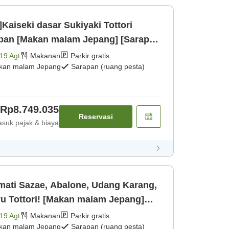
i]Kaiseki dasar Sukiyaki Tottori
ban [Makan malam Jepang] [Sarapan
19 Agt
Makanan
Parkir gratis
kan malam Jepang
Sarapan (ruang pesta)
Rp8.749.035
Reservasi
suk pajak & biaya
ati Sazae, Abalone, Udang Karang,
u Tottori! [Makan malam Jepang]
19 Agt
Makanan
Parkir gratis
kan malam Jepang
Sarapan (ruang pesta)