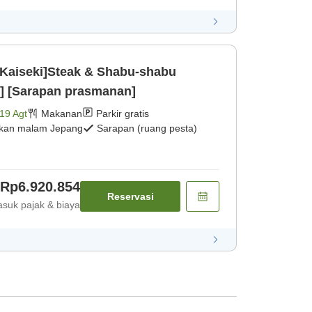
n Kaiseki]Steak & Shabu-shabu
] [Sarapan prasmanan]
19 Agt
Makanan
Parkir gratis
kan malam Jepang
Sarapan (ruang pesta)
Rp6.920.854
Reservasi
suk pajak & biaya