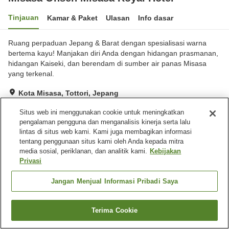
Tinjauan
Kamar & Paket
Ulasan
Info dasar
Ruang perpaduan Jepang & Barat dengan spesialisasi warna
bertema kayu! Manjakan diri Anda dengan hidangan prasmanan,
hidangan Kaiseki, dan berendam di sumber air panas Misasa
yang terkenal.
Kota Misasa, Tottori, Jepang
Lihat di peta
Situs web ini menggunakan cookie untuk meningkatkan
Baik
Ulasan:
425
3.7
pengalaman pengguna dan menganalisis kinerja serta lalu
lintas di situs web kami. Kami juga membagikan informasi
tentang penggunaan situs kami oleh Anda kepada mitra
Fasilitas properti
media sosial, periklanan, dan analitik kami.
Kebijakan
Privasi
Tempat parkir
Spa / Salon kecantikan
Kolam renang
Lounge
Jangan Menjual Informasi Pribadi Saya
Beranda
Jepang
Tottori
Kota Misasa
Terima Cookie
Misasa Onsen Misasa Royal Hotel
Cari kamar