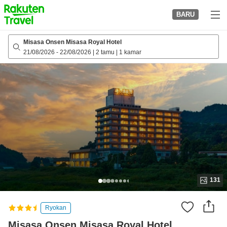
to
BARU
top
page
Misasa Onsen Misasa Royal Hotel
21/08/2026
-
22/08/2026
|
2 tamu
|
1 kamar
131
Ryokan
Misasa Onsen Misasa Royal Hotel