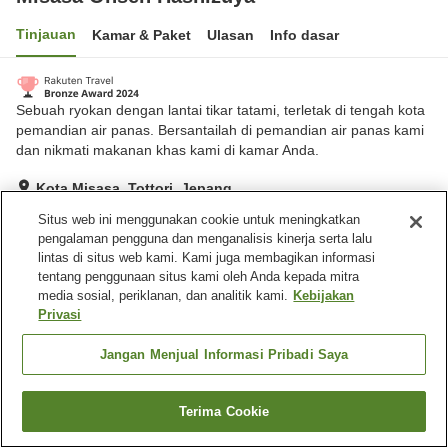
Tinjauan
Kamar & Paket
Ulasan
Info dasar
Sebuah ryokan dengan lantai tikar tatami, terletak di tengah kota
pemandian air panas. Bersantailah di pemandian air panas kami
dan nikmati makanan khas kami di kamar Anda.
Kota Misasa, Tottori, Jepang
Lihat di peta
Situs web ini menggunakan cookie untuk meningkatkan
pengalaman pengguna dan menganalisis kinerja serta lalu
Hebat
Ulasan:
169
4.5
lintas di situs web kami. Kami juga membagikan informasi
tentang penggunaan situs kami oleh Anda kepada mitra
media sosial, periklanan, dan analitik kami.
Kebijakan
Fasilitas properti
Privasi
Pengiriman ke rumah
Sewa yukata
Makan pribadi
Parkir gratis
Jangan Menjual Informasi Pribadi Saya
Beranda
Jepang
Tottori
Kota Misasa
Terima Cookie
Cari kamar
Misasa Onsen Hashizuya