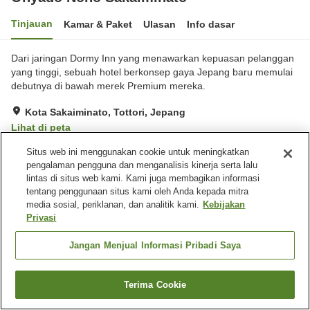
Tinjauan
Kamar & Paket
Ulasan
Info dasar
Dari jaringan Dormy Inn yang menawarkan kepuasan pelanggan
yang tinggi, sebuah hotel berkonsep gaya Jepang baru memulai
debutnya di bawah merek Premium mereka.
Kota Sakaiminato, Tottori, Jepang
Lihat di peta
Hebat
Ulasan:
1,290
4.5
Situs web ini menggunakan cookie untuk meningkatkan
pengalaman pengguna dan menganalisis kinerja serta lalu
lintas di situs web kami. Kami juga membagikan informasi
Fasilitas properti
tentang penggunaan situs kami oleh Anda kepada mitra
media sosial, periklanan, dan analitik kami.
Kebijakan
Tempat parkir
Sauna
Privasi
Restoran
Mesin penjual otomatis
Jangan Menjual Informasi Pribadi Saya
Beranda
Jepang
Tottori
Kota Sakaiminato
Onyado Nono Sakaiminato
Terima Cookie
Cari kamar