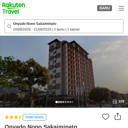
to
BARU
top
page
Onyado Nono Sakaiminato
20/08/2026
-
21/08/2026
|
2 tamu
|
1 kamar
109
Hotel bisnis
Onyado Nono Sakaiminato