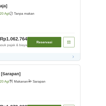
aja]
20 Agt
Tanpa makan
Rp1.062.764
Reservasi
suk pajak & biaya
 [Sarapan]
20 Agt
Makanan
Sarapan