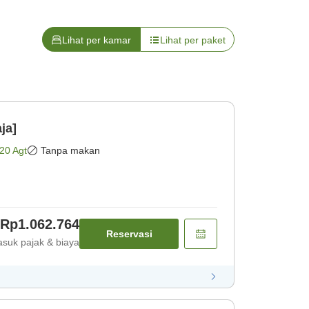
Lihat per kamar
Lihat per paket
ja]
20 Agt
Tanpa makan
Rp1.062.764
Reservasi
suk pajak & biaya