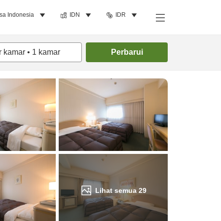
sa Indonesia
IDN
IDR
Cari kamar
r kamar
•
1
kamar
Perbarui
Lihat semua
29