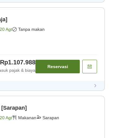
ja]
20 Agt
Tanpa makan
Rp1.107.988
Reservasi
suk pajak & biaya
 [Sarapan]
20 Agt
Makanan
Sarapan