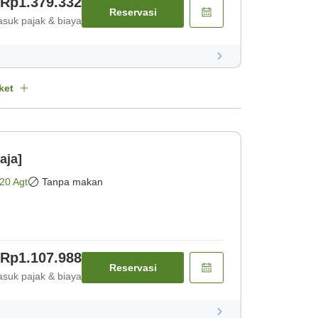
Rp1.379.332
Reservasi
suk pajak & biaya
ket
aja]
20 Agt
Tanpa makan
Rp1.107.988
Reservasi
suk pajak & biaya