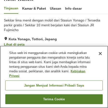
Tinjauan
Kamar & Paket
Ulasan
Info dasar
Sekitar lima menit dengan mobil dari Stasiun Yonago / Tersedia
parkir gratis / Sekitar 10 menit berjalan kaki dari Stasiun JR
Fujimicho
Kota Yonago, Tottori, Jepang
Lihat di peta
Sangat baik
Ulasan:
107
4
Situs web ini menggunakan cookie untuk meningkatkan
pengalaman pengguna dan menganalisis kinerja serta lalu
lintas di situs web kami. Kami juga membagikan informasi
Fasilitas properti
tentang penggunaan situs kami oleh Anda kepada mitra
media sosial, periklanan, dan analitik kami.
Kebijakan
Tempat parkir
Spa / Salon kecantikan
Privasi
Mesin penjual otomatis
Ruang rapat
Jangan Menjual Informasi Pribadi Saya
Beranda
Jepang
Tottori
Kota Yonago
Hotel Wakow
Terima Cookie
Cari kamar