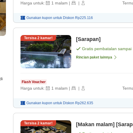
Harga untuk:
1
malam
|
|
Terma
Gunakan kupon untuk
Diskon
Rp225.116
Tersisa
2
kamar!
[Sarapan]
Gratis pembatalan sampai
Rincian paket lainnya
di
Flash Voucher
Harga untuk:
1
malam
|
|
Terma
Gunakan kupon untuk
Diskon
Rp262.635
Tersisa
2
kamar!
[Makan malam] [Sarap