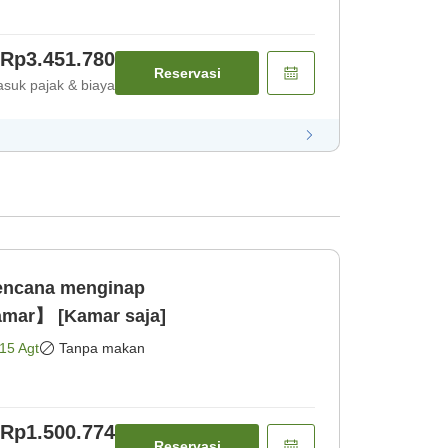
Rp3.451.780
Reservasi
suk pajak & biaya
Rencana menginap
mar】 [Kamar saja]
15 Agt
Tanpa makan
Rp1.500.774
Reservasi