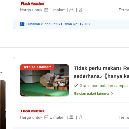
Flash Voucher
Harga untuk:
1
malam
|
|
Terma
Gunakan kupon untuk
Diskon
Rp517.767
Tersisa
3
kamar!
Tidak perlu makan♪ 
sederhana♪【hanya ka
Gratis pembatalan sampai
Rincian paket lainnya
Flash Voucher
Harga untuk:
1
malam
|
|
Terma