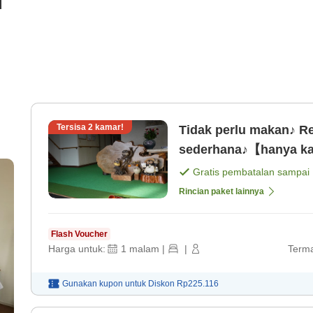
i
Tersisa
2
kamar!
Tidak perlu makan♪ 
sederhana♪【hanya ka
Gratis pembatalan sampai
Rincian paket lainnya
Flash Voucher
Harga untuk:
1
malam
|
|
Terma
Gunakan kupon untuk
Diskon
Rp225.116