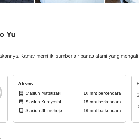
o Yu
a
annya. Kamar memiliki sumber air panas alami yang mengalir
Akses
F
Stasiun Matsuzaki
10
mnt
berkendara
Stasiun Kurayoshi
15
mnt
berkendara
Stasiun Shimohojo
16
mnt
berkendara