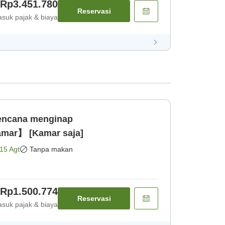
Rp3.451.780
Reservasi
suk pajak & biaya
Rencana menginap
mar】 [Kamar saja]
15 Agt
Tanpa makan
Rp1.500.774
Reservasi
suk pajak & biaya