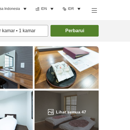
sa Indonesia
IDN
IDR
Cari kamar
r kamar
•
1
kamar
Perbarui
Lihat semua
47