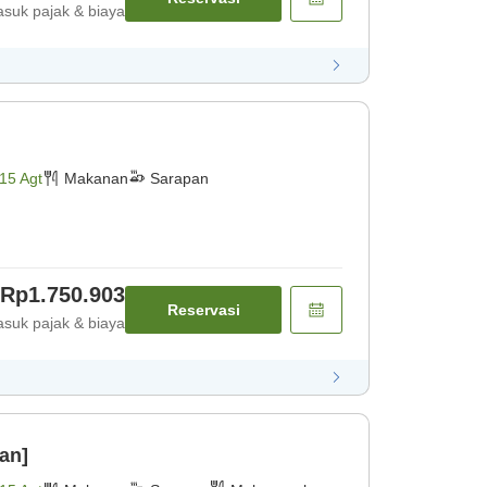
suk pajak & biaya
15 Agt
Makanan
Sarapan
Rp1.750.903
Reservasi
suk pajak & biaya
an]