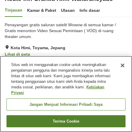
Tinjauan
Kamar & Paket
Ulasan
Info dasar
Penayangan gratis saluran satelit Wowow di semua kamar /
Gratis menonton Video Sesuai Pemintaan ( VOD) di ruang
theater umum.
Kota Himi, Toyama, Jepang
Lihat di peta
Sangat baik
Ulasan:
384
4.2
Situs web ini menggunakan cookie untuk meningkatkan
pengalaman pengguna dan menganalisis kinerja serta lalu
lintas di situs web kami. Kami juga membagikan informasi
Fasilitas properti
tentang penggunaan situs kami oleh Anda kepada mitra
media sosial, periklanan, dan analitik kami.
Kebijakan
Tempat parkir
Spa / Salon kecantikan
Privasi
Restoran
Mesin penjual otomatis
Jangan Menjual Informasi Pribadi Saya
Beranda
Jepang
Toyama
Kota Himi
Route-Inn Grantia Himi Wakuranoyado
Terima Cookie
Cari kamar