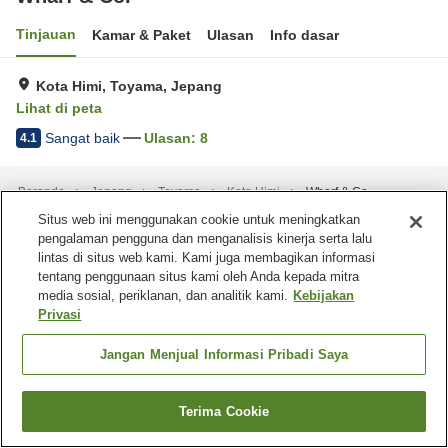
Tinjauan
Kamar & Paket
Ulasan
Info dasar
Kota Himi, Toyama, Jepang
Lihat di peta
Sangat baik
Ulasan:
8
4.1
Beranda
Jepang
Toyama
Kota Himi
Wharf & Co.
Situs web ini menggunakan cookie untuk meningkatkan
pengalaman pengguna dan menganalisis kinerja serta lalu
lintas di situs web kami. Kami juga membagikan informasi
tentang penggunaan situs kami oleh Anda kepada mitra
media sosial, periklanan, dan analitik kami.
Kebijakan
Privasi
Jangan Menjual Informasi Pribadi Saya
Terima Cookie
Cari kamar