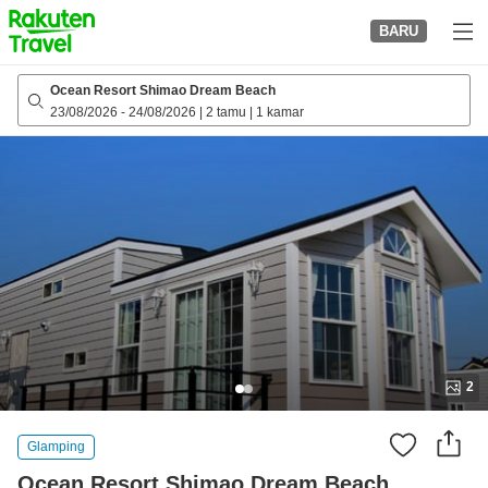
to
BARU
top
page
Ocean Resort Shimao Dream Beach
23/08/2026
-
24/08/2026
|
2 tamu
|
1 kamar
2
Glamping
Ocean Resort Shimao Dream Beach