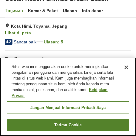
Tinjauan
Kamar & Paket
Ulasan
Info dasar
Kota Himi, Toyama, Jepang
Lihat di peta
Sangat baik
Ulasan:
5
4.2
Fasilitas properti
Situs web ini menggunakan cookie untuk meningkatkan
Tempat parkir
Check-in mandiri
pengalaman pengguna dan menganalisis kinerja serta lalu
Penyewaan sepeda
lintas di situs web kami. Kami juga membagikan informasi
tentang penggunaan situs kami oleh Anda kepada mitra
media sosial, periklanan, dan analitik kami.
Kebijakan
Beranda
Jepang
Toyama
Kota Himi
Privasi
Ocean Resort Shimao Dream Beach
Jangan Menjual Informasi Pribadi Saya
Terima Cookie
Cari kamar